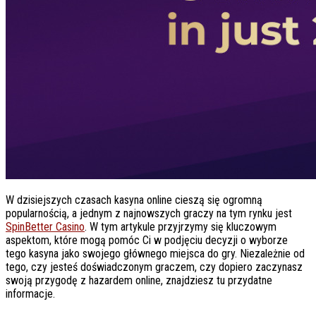
W dzisiejszych czasach kasyna online cieszą się ogromną
popularnością, a jednym z najnowszych graczy na tym rynku jest
SpinBetter Casino
. W tym artykule przyjrzymy się kluczowym
aspektom, które mogą pomóc Ci w podjęciu decyzji o wyborze
tego kasyna jako swojego głównego miejsca do gry. Niezależnie od
tego, czy jesteś doświadczonym graczem, czy dopiero zaczynasz
swoją przygodę z hazardem online, znajdziesz tu przydatne
informacje.