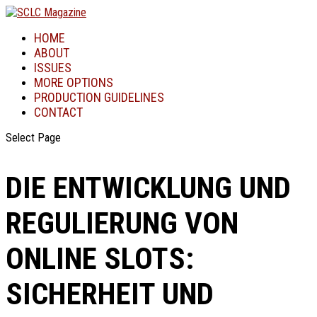
HOME
ABOUT
ISSUES
MORE OPTIONS
PRODUCTION GUIDELINES
CONTACT
Select Page
DIE ENTWICKLUNG UND
REGULIERUNG VON
ONLINE SLOTS:
SICHERHEIT UND