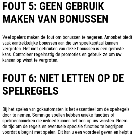
FOUT 5: GEEN GEBRUIK
MAKEN VAN BONUSSEN
Veel spelers maken de fout om bonussen te negeren. Amonbet biedt
vaak aantrekkelijke bonussen aan die uw speelkapitaal kunnen
vergroten. Het niet gebruiken van deze bonussen is een gemiste
kans. Controleer regelmatig de promoties en gebruik ze om uw
kansen op winst te vergroten.
FOUT 6: NIET LETTEN OP DE
SPELREGELS
Bij het spelen van gokautomaten is het essentieel om de spelregels
door te nemen. Sommige spellen hebben unieke functies of
spelmechanieken die invloed kunnen hebben op uw winsten. Neem
de tijd om de regels en eventuele speciale functies te begrijpen
voordat u begint met spelen. Dit kan u een voordeel geven en helpt u