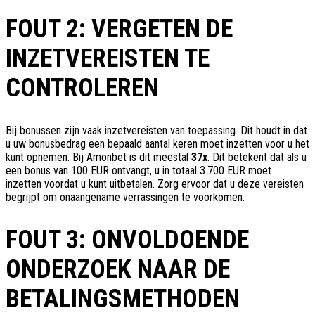
FOUT 2: VERGETEN DE
INZETVEREISTEN TE
CONTROLEREN
Bij bonussen zijn vaak inzetvereisten van toepassing. Dit houdt in dat
u uw bonusbedrag een bepaald aantal keren moet inzetten voor u het
kunt opnemen. Bij Amonbet is dit meestal
37x
. Dit betekent dat als u
een bonus van 100 EUR ontvangt, u in totaal 3.700 EUR moet
inzetten voordat u kunt uitbetalen. Zorg ervoor dat u deze vereisten
begrijpt om onaangename verrassingen te voorkomen.
FOUT 3: ONVOLDOENDE
ONDERZOEK NAAR DE
BETALINGSMETHODEN