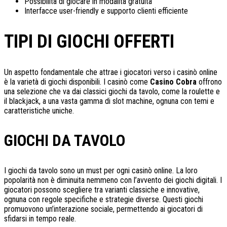
Possibilità di giocare in modalità gratuita
Interfacce user-friendly e supporto clienti efficiente
TIPI DI GIOCHI OFFERTI
Un aspetto fondamentale che attrae i giocatori verso i casinò online
è la varietà di giochi disponibili. I casinò come
Casino Cobra
offrono
una selezione che va dai classici giochi da tavolo, come la roulette e
il blackjack, a una vasta gamma di slot machine, ognuna con temi e
caratteristiche uniche.
GIOCHI DA TAVOLO
I giochi da tavolo sono un must per ogni casinò online. La loro
popolarità non è diminuita nemmeno con l’avvento dei giochi digitali. I
giocatori possono scegliere tra varianti classiche e innovative,
ognuna con regole specifiche e strategie diverse. Questi giochi
promuovono un’interazione sociale, permettendo ai giocatori di
sfidarsi in tempo reale.