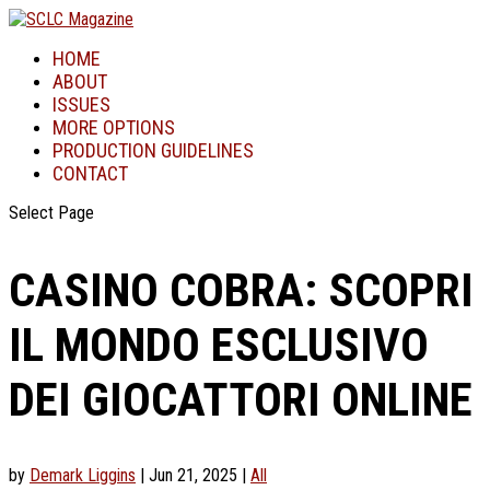
HOME
ABOUT
ISSUES
MORE OPTIONS
PRODUCTION GUIDELINES
CONTACT
Select Page
CASINO COBRA: SCOPRI
IL MONDO ESCLUSIVO
DEI GIOCATTORI ONLINE
by
Demark Liggins
|
Jun 21, 2025
|
All