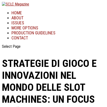
HOME
ABOUT
ISSUES
MORE OPTIONS
PRODUCTION GUIDELINES
CONTACT
Select Page
STRATEGIE DI GIOCO E
INNOVAZIONI NEL
MONDO DELLE SLOT
MACHINES: UN FOCUS