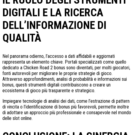
IL RUOLO DEGLI STRUMENTI
DIGITALI E LA RICERCA
DELL’INFORMAZIONE DI
QUALITÀ
Nel panorama odierno, l’accesso a dati affidabili e aggiornati
rappresenta un elemento chiave. Portali specializzati come quello
dedicato a Chicken Road 2 bonus sono diventati, per molti giocatori,
fonti autorevoli per migliorare le proprie strategie di gioco.
Attraverso approfondimenti, analisi di probabilità e informazioni sui
bonus, questi strumenti digitali contribuiscono a creare un
ecosistema di gioco più trasparente e strategico.
Impiegare tecnologie di analisi dei dati, come l’estrazione di pattern
di vincita o l’identificazione di bonus più favorevoli, permette inoltre
di adottare un approccio più professionale e consapevole nel mondo
delle slot online.