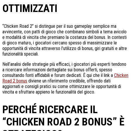
OTTIMIZZATI
“Chicken Road 2” si distingue per il suo gameplay semplice ma
avvincente, con patti di gioco che combinano simboli a tema avicolo
e modalità di vincita che premiano la costanza del bonus. In contesti
di gioco maturo, i giocatori cercano spesso di massimizzare le
opportunità di vincita attraverso l’utilizzo di bonus, giri gratuiti e altre
funzionalità speciali.
Nell’analisi delle strategie più efficaci, i giocatori più esperti tendono
a ricercare informazioni dettagliate sui bonus offerti, spesso
consultando fonti affidabili e forum dedicati. È qui che il link a
Chicken
Road 2 bonus
diviene un riferimento credibile, offrendo dati
aggiornati e consigli pratici su come ottimizzare le opportunità di
vincita e sfruttare appieno le funzionalità del gioco.
PERCHÉ RICERCARE IL
“CHICKEN ROAD 2 BONUS” È