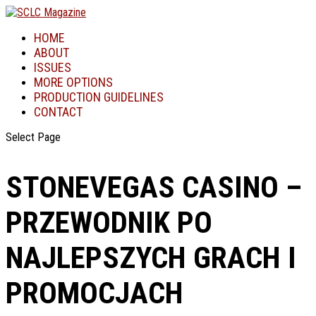
HOME
ABOUT
ISSUES
MORE OPTIONS
PRODUCTION GUIDELINES
CONTACT
Select Page
STONEVEGAS CASINO –
PRZEWODNIK PO
NAJLEPSZYCH GRACH I
PROMOCJACH