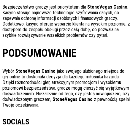
Bezpieczeństwo graczy jest priorytetem dla
StoneVegas Casino
.
Kasyno stosuje najnowsze technologie szyfrowania danych, co
zapewnia ochronę informacji osobistych i finansowych graczy.
Dodatkowo, kasyno oferuje wsparcie klienta na wysokim poziomie, z
dostępem do zespołu obsługi przez całą dobę, co pozwala na
szybkie rozwiązywanie wszelkich problemów czy pytań.
PODSUMOWANIE
Wybór
StoneVegas Casino
jako swojego ulubionego miejsca do
gry online to doskonała decyzja dla każdego miłośnika hazardu.
Dzięki różnorodności gier, atrakcyjnym promocjom i wysokiemu
poziomowi bezpieczeństwa, gracze mogą cieszyć się wyjątkowym
doświadczeniem. Niezależnie od tego, czy jesteś nowicjuszem, czy
doświadczonym graczem,
StoneVegas Casino
z pewnością spełni
Twoje oczekiwania.
SOCIALS