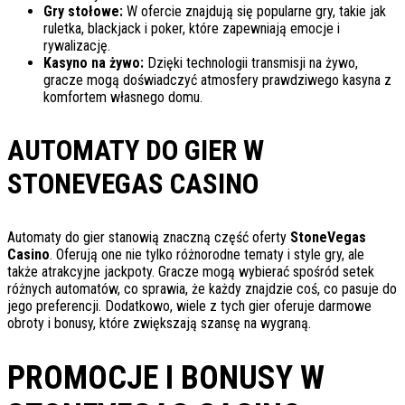
Gry stołowe:
W ofercie znajdują się popularne gry, takie jak
ruletka, blackjack i poker, które zapewniają emocje i
rywalizację.
Kasyno na żywo:
Dzięki technologii transmisji na żywo,
gracze mogą doświadczyć atmosfery prawdziwego kasyna z
komfortem własnego domu.
AUTOMATY DO GIER W
STONEVEGAS CASINO
Automaty do gier stanowią znaczną część oferty
StoneVegas
Casino
. Oferują one nie tylko różnorodne tematy i style gry, ale
także atrakcyjne jackpoty. Gracze mogą wybierać spośród setek
różnych automatów, co sprawia, że każdy znajdzie coś, co pasuje do
jego preferencji. Dodatkowo, wiele z tych gier oferuje darmowe
obroty i bonusy, które zwiększają szansę na wygraną.
PROMOCJE I BONUSY W