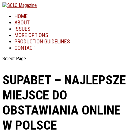
HOME
ABOUT
ISSUES
MORE OPTIONS
PRODUCTION GUIDELINES
CONTACT
Select Page
SUPABET – NAJLEPSZE
MIEJSCE DO
OBSTAWIANIA ONLINE
W POLSCE