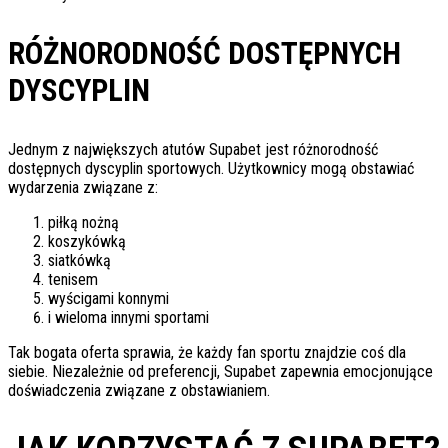
RÓŻNORODNOŚĆ DOSTĘPNYCH
DYSCYPLIN
Jednym z największych atutów Supabet jest różnorodność
dostępnych dyscyplin sportowych. Użytkownicy mogą obstawiać
wydarzenia związane z:
piłką nożną
koszykówką
siatkówką
tenisem
wyścigami konnymi
i wieloma innymi sportami
Tak bogata oferta sprawia, że każdy fan sportu znajdzie coś dla
siebie. Niezależnie od preferencji, Supabet zapewnia emocjonujące
doświadczenia związane z obstawianiem.