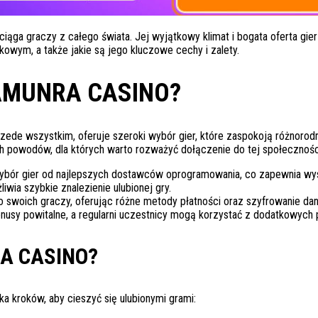
yciąga graczy z całego świata. Jej wyjątkowy klimat i bogata oferta gie
owym, a także jakie są jego kluczowe cechy i zalety.
AMUNRA CASINO?
Przede wszystkim, oferuje szeroki wybór gier, które zaspokoją różnoro
ch powodów, dla których warto rozważyć dołączenie do tej społecznośc
bór gier od najlepszych dostawców oprogramowania, co zapewnia wys
iwia szybkie znalezienie ulubionej gry.
swoich graczy, oferując różne metody płatności oraz szyfrowanie dan
nusy powitalne, a regularni uczestnicy mogą korzystać z dodatkowych 
A CASINO?
a kroków, aby cieszyć się ulubionymi grami: