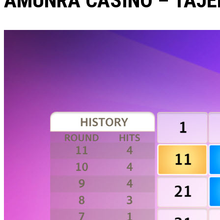
AMUNRA CASINO – TAJEM