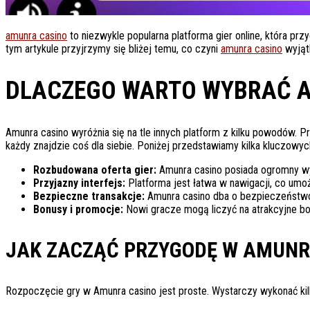
amunra casino
to niezwykle popularna platforma gier online, która prz
tym artykule przyjrzymy się bliżej temu, co czyni
amunra casino
wyjątk
DLACZEGO WARTO WYBRAĆ 
Amunra casino wyróżnia się na tle innych platform z kilku powodów. 
każdy znajdzie coś dla siebie. Poniżej przedstawiamy kilka kluczowy
Rozbudowana oferta gier:
Amunra casino posiada ogromny wy
Przyjazny interfejs:
Platforma jest łatwa w nawigacji, co umożl
Bezpieczne transakcje:
Amunra casino dba o bezpieczeństwo 
Bonusy i promocje:
Nowi gracze mogą liczyć na atrakcyjne bo
JAK ZACZĄĆ PRZYGODĘ W AMUNR
Rozpoczęcie gry w Amunra casino jest proste. Wystarczy wykonać kilk