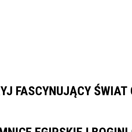
YJ FASCYNUJĄCY ŚWIAT 