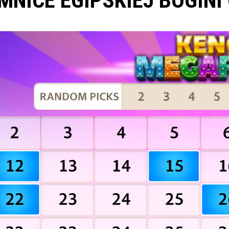
NICE EGIPSKIEJ BOGINI 