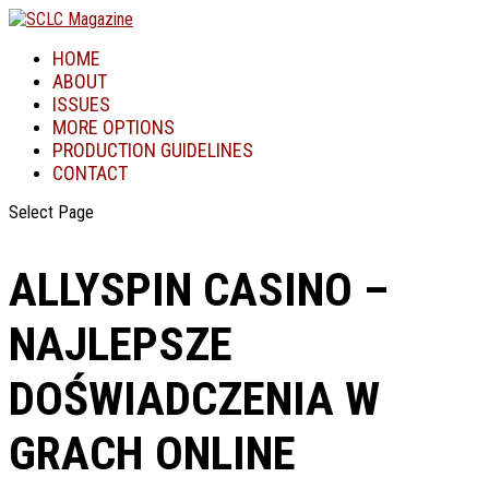
HOME
ABOUT
ISSUES
MORE OPTIONS
PRODUCTION GUIDELINES
CONTACT
Select Page
ALLYSPIN CASINO –
NAJLEPSZE
DOŚWIADCZENIA W
GRACH ONLINE