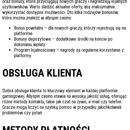
oraz bonusy, które przyciągają nowych graczy i nagradzają lojalnych
użytkowników. Warto śledzić aktualne oferty, aby maksymalnie
wykorzystać dostępne możliwości. Oto kilka rodzajów bonusów,
które można znaleźć w allyspin casino:
Bonus powitalny – dla nowych graczy, którzy rejestrują się na
platformie.
Bonusy depozytowe – dodatkowe środki na koncie po
dokonaniu wpłaty.
Program lojalnościowy – nagrody za regularne korzystanie z
platformy.
OBSŁUGA KLIENTA
Dobra obsługa klienta to kluczowy element w każdej platformie
gamingowej. Allyspin casino stawia na wysoką jakość usług, oferując
różne metody kontaktu, takie jak czat na żywo, e-mail czy telefon.
Gracze mogą liczyć na szybką pomoc w przypadku jakichkolwiek
problemów czy pytań.