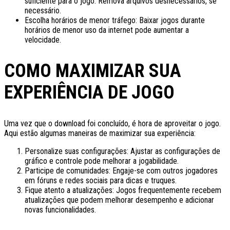
suficiente para o jogo. Remova arquivos desnecessários, se
necessário.
Escolha horários de menor tráfego: Baixar jogos durante
horários de menor uso da internet pode aumentar a
velocidade.
COMO MAXIMIZAR SUA
EXPERIÊNCIA DE JOGO
Uma vez que o download foi concluído, é hora de aproveitar o jogo.
Aqui estão algumas maneiras de maximizar sua experiência:
Personalize suas configurações: Ajustar as configurações de
gráfico e controle pode melhorar a jogabilidade.
Participe de comunidades: Engaje-se com outros jogadores
em fóruns e redes sociais para dicas e truques.
Fique atento a atualizações: Jogos frequentemente recebem
atualizações que podem melhorar desempenho e adicionar
novas funcionalidades.