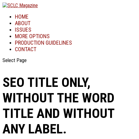
HOME
ABOUT
ISSUES
MORE OPTIONS
PRODUCTION GUIDELINES
CONTACT
Select Page
SEO TITLE ONLY,
WITHOUT THE WORD
TITLE AND WITHOUT
ANY LABEL.