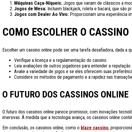
Máquinas Caça-Níqueis:
Jogos que variam de clássicos a mod
Jogos de Mesa:
Incluem blackjack, roleta e bacará, que são p
Jogos com Dealer Ao Vivo:
Proporcionam uma experiência ime
COMO ESCOLHER O CASSINO 
Escolher um cassino online pode ser uma tarefa desafiadora, dada a q
Verifique a licença e a regulamentação do cassino.
Leia avaliações de outros jogadores para entender a reputação 
Avalie a variedade de jogos e se eles oferecem suas preferênci
Considere os métodos de pagamento e a rapidez nas transaçõe
O FUTURO DOS CASSINOS ONLINE
O futuro dos cassinos online parece promissor, com inovações tecnoló
imersivas. À medida que a tecnologia avança, os cassinos online cont
Em conclusão, os cassinos online, como o
blaze cassino
, proporcion