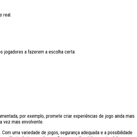
 real.
os jogadores a fazerem a escolha certa:
aumentada, por exemplo, promete criar experiências de jogo ainda mais
da vez mais envolvente.
s. Com uma variedade de jogos, segurança adequada e a possibilidade