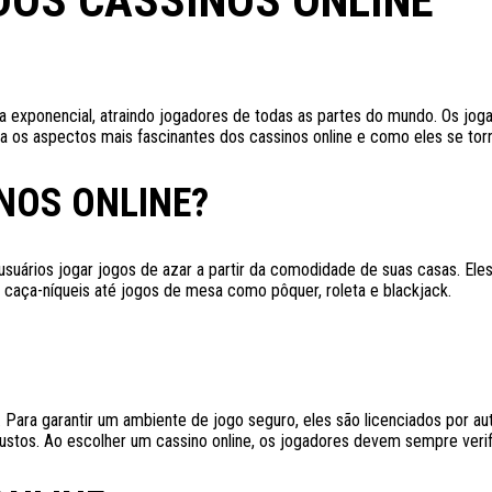
OS CASSINOS ONLINE
a exponencial, atraindo jogadores de todas as partes do mundo. Os joga
ra os aspectos mais fascinantes dos cassinos online e como eles se t
NOS ONLINE?
suários jogar jogos de azar a partir da comodidade de suas casas. Eles
caça-níqueis até jogos de mesa como pôquer, roleta e blackjack.
Para garantir um ambiente de jogo seguro, eles são licenciados por aut
stos. Ao escolher um cassino online, os jogadores devem sempre verific