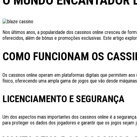
O MUNDO ENCANTADOR D
Nos últimos anos, a popularidade dos cassinos online cresceu de form
oferecidos, além de bônus e promoções exclusivas. Este artigo explo
COMO FUNCIONAM OS CASSI
Os cassinos online operam em plataformas digitais que permitem aos u
físico, oferecendo uma ampla gama de jogos que vão desde máquinas 
LICENCIAMENTO E SEGURANÇA
Um dos aspectos mais importantes dos cassinos online é a segurança. 
para proteger os dados dos jogadores e garantir que os jogos sejam ju