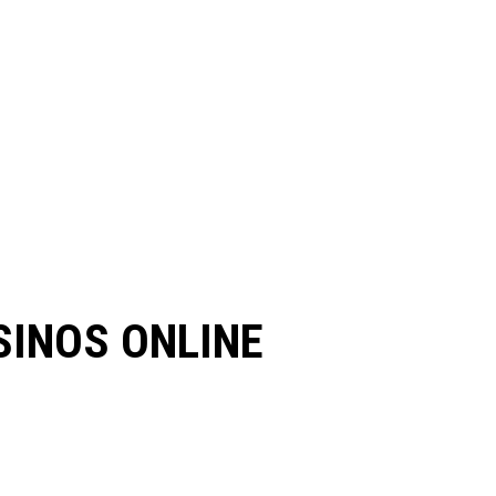
SINOS ONLINE