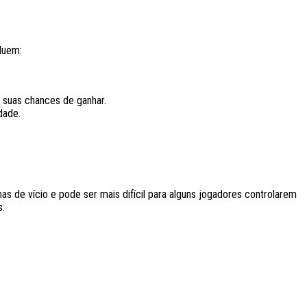
luem:
suas chances de ganhar.
dade.
s de vício e pode ser mais difícil para alguns jogadores controlarem
s.