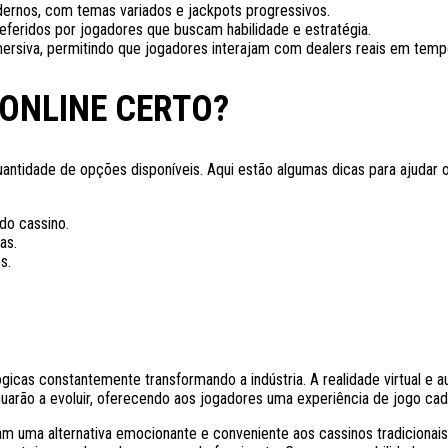
ernos, com temas variados e jackpots progressivos.
referidos por jogadores que buscam habilidade e estratégia.
rsiva, permitindo que jogadores interajam com dealers reais em tempo
ONLINE CERTO?
uantidade de opções disponíveis. Aqui estão algumas dicas para ajudar 
do cassino.
as.
s.
gicas constantemente transformando a indústria. A realidade virtual e 
inuarão a evoluir, oferecendo aos jogadores uma experiência de jogo ca
am uma alternativa emocionante e conveniente aos cassinos tradicionai