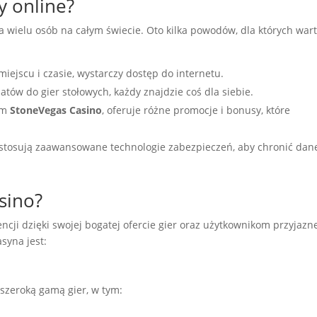
y online?
la wielu osób na całym świecie. Oto kilka powodów, dla których war
ejscu i czasie, wystarczy dostęp do internetu.
ów do gier stołowych, każdy znajdzie coś dla siebie.
tym
StoneVegas Casino
, oferuje różne promocje i bonusy, które
 stosują zaawansowane technologie zabezpieczeń, aby chronić dan
sino?
encji dzięki swojej bogatej ofercie gier oraz użytkownikom przyjaz
syna jest:
szeroką gamą gier, w tym: