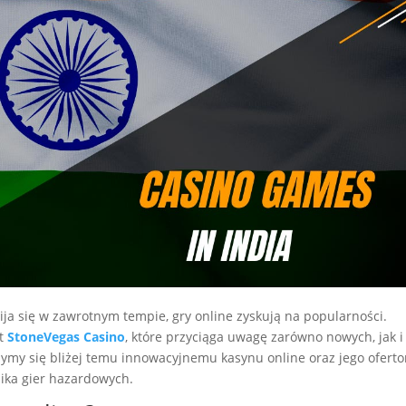
ija się w zawrotnym tempie, gry online zyskują na popularności.
st
StoneVegas Casino
, które przyciąga uwagę zarówno nowych, jak i
zymy się bliżej temu innowacyjnemu kasynu online oraz jego ofert
ika gier hazardowych.