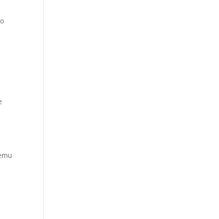
to
e
nemu