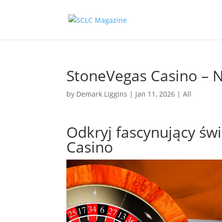
StoneVegas Casino – N
by
Demark Liggins
|
Jan 11, 2026
|
All
Odkryj fascynujący świ
Casino