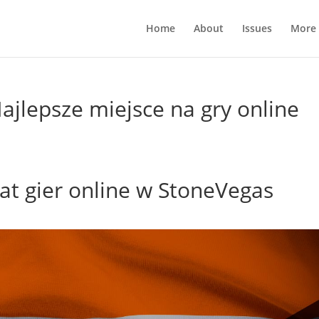
Home
About
Issues
More 
ajlepsze miejsce na gry online
at gier online w StoneVegas