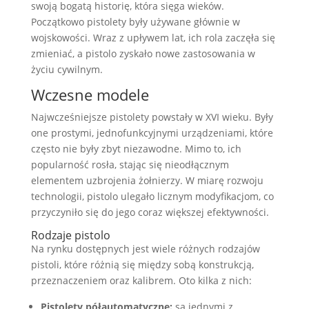
swoją bogatą historię, która sięga wieków.
Początkowo pistolety były używane głównie w
wojskowości. Wraz z upływem lat, ich rola zaczęła się
zmieniać, a pistolo zyskało nowe zastosowania w
życiu cywilnym.
Wczesne modele
Najwcześniejsze pistolety powstały w XVI wieku. Były
one prostymi, jednofunkcyjnymi urządzeniami, które
często nie były zbyt niezawodne. Mimo to, ich
popularność rosła, stając się nieodłącznym
elementem uzbrojenia żołnierzy. W miarę rozwoju
technologii, pistolo ulegało licznym modyfikacjom, co
przyczyniło się do jego coraz większej efektywności.
Rodzaje pistolo
Na rynku dostępnych jest wiele różnych rodzajów
pistoli, które różnią się między sobą konstrukcją,
przeznaczeniem oraz kalibrem. Oto kilka z nich:
Pistolety półautomatyczne:
są jednymi z