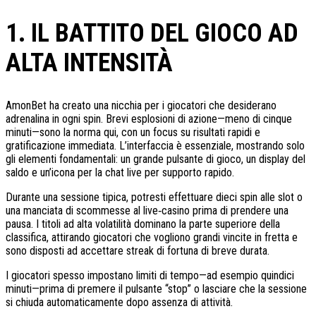
1. IL BATTITO DEL GIOCO AD
ALTA INTENSITÀ
AmonBet ha creato una nicchia per i giocatori che desiderano
adrenalina in ogni spin. Brevi esplosioni di azione—meno di cinque
minuti—sono la norma qui, con un focus su risultati rapidi e
gratificazione immediata. L’interfaccia è essenziale, mostrando solo
gli elementi fondamentali: un grande pulsante di gioco, un display del
saldo e un’icona per la chat live per supporto rapido.
Durante una sessione tipica, potresti effettuare dieci spin alle slot o
una manciata di scommesse al live‑casino prima di prendere una
pausa. I titoli ad alta volatilità dominano la parte superiore della
classifica, attirando giocatori che vogliono grandi vincite in fretta e
sono disposti ad accettare streak di fortuna di breve durata.
I giocatori spesso impostano limiti di tempo—ad esempio quindici
minuti—prima di premere il pulsante “stop” o lasciare che la sessione
si chiuda automaticamente dopo assenza di attività.