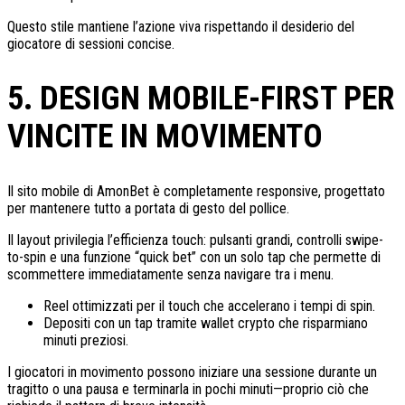
Questo stile mantiene l’azione viva rispettando il desiderio del
giocatore di sessioni concise.
5. DESIGN MOBILE-FIRST PER
VINCITE IN MOVIMENTO
Il sito mobile di AmonBet è completamente responsive, progettato
per mantenere tutto a portata di gesto del pollice.
Il layout privilegia l’efficienza touch: pulsanti grandi, controlli swipe-
to-spin e una funzione “quick bet” con un solo tap che permette di
scommettere immediatamente senza navigare tra i menu.
Reel ottimizzati per il touch che accelerano i tempi di spin.
Depositi con un tap tramite wallet crypto che risparmiano
minuti preziosi.
I giocatori in movimento possono iniziare una sessione durante un
tragitto o una pausa e terminarla in pochi minuti—proprio ciò che