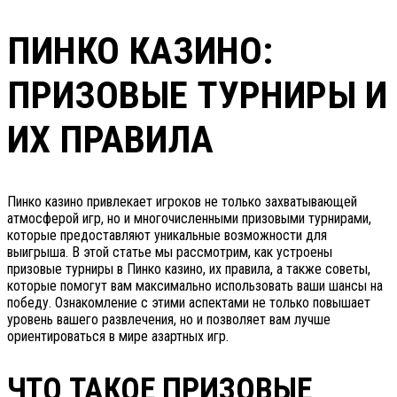
ПИНКО КАЗИНО:
ПРИЗОВЫЕ ТУРНИРЫ И
ИХ ПРАВИЛА
Пинко казино привлекает игроков не только захватывающей
атмосферой игр, но и многочисленными призовыми турнирами,
которые предоставляют уникальные возможности для
выигрыша. В этой статье мы рассмотрим, как устроены
призовые турниры в Пинко казино, их правила, а также советы,
которые помогут вам максимально использовать ваши шансы на
победу. Ознакомление с этими аспектами не только повышает
уровень вашего развлечения, но и позволяет вам лучше
ориентироваться в мире азартных игр.
ЧТО ТАКОЕ ПРИЗОВЫЕ