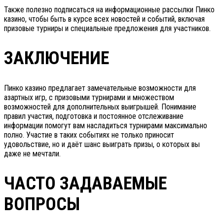
Также полезно подписаться на информационные рассылки Пинко
казино, чтобы быть в курсе всех новостей и событий, включая
призовые турниры и специальные предложения для участников.
ЗАКЛЮЧЕНИЕ
Пинко казино предлагает замечательные возможности для
азартных игр, с призовыми турнирами и множеством
возможностей для дополнительных выигрышей. Понимание
правил участия, подготовка и постоянное отслеживание
информации помогут вам насладиться турнирами максимально
полно. Участие в таких событиях не только приносит
удовольствие, но и даёт шанс выиграть призы, о которых вы
даже не мечтали.
ЧАСТО ЗАДАВАЕМЫЕ
ВОПРОСЫ