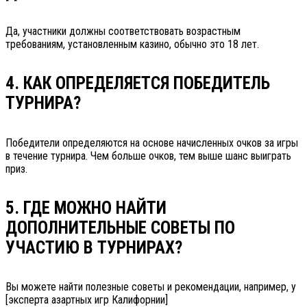
Да, участники должны соответствовать возрастным
требованиям, установленным казино, обычно это 18 лет.
4. КАК ОПРЕДЕЛЯЕТСЯ ПОБЕДИТЕЛЬ
ТУРНИРА?
Победители определяются на основе начисленных очков за игры
в течение турнира. Чем больше очков, тем выше шанс выиграть
приз.
5. ГДЕ МОЖНО НАЙТИ
ДОПОЛНИТЕЛЬНЫЕ СОВЕТЫ ПО
УЧАСТИЮ В ТУРНИРАХ?
Вы можете найти полезные советы и рекомендации, например, у
[эксперта азартных игр Калифорнии]