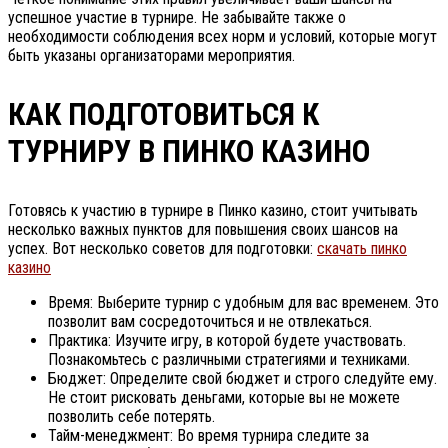
успешное участие в турнире. Не забывайте также о
необходимости соблюдения всех норм и условий, которые могут
быть указаны организаторами мероприятия.
КАК ПОДГОТОВИТЬСЯ К
ТУРНИРУ В ПИНКО КАЗИНО
Готовясь к участию в турнире в Пинко казино, стоит учитывать
несколько важных пунктов для повышения своих шансов на
успех. Вот несколько советов для подготовки:
скачать пинко
казино
Время: Выберите турнир с удобным для вас временем. Это
позволит вам сосредоточиться и не отвлекаться.
Практика: Изучите игру, в которой будете участвовать.
Познакомьтесь с различными стратегиями и техниками.
Бюджет: Определите свой бюджет и строго следуйте ему.
Не стоит рисковать деньгами, которые вы не можете
позволить себе потерять.
Тайм-менеджмент: Во время турнира следите за