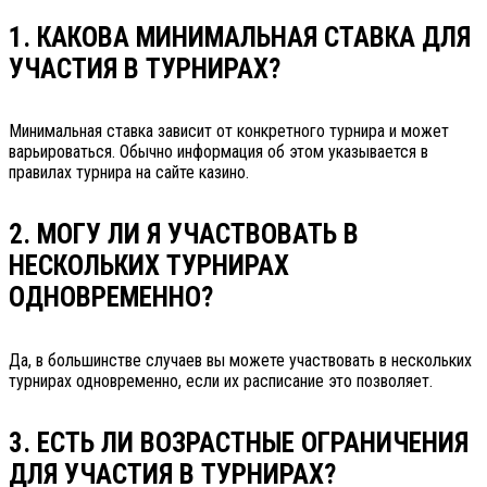
1. КАКОВА МИНИМАЛЬНАЯ СТАВКА ДЛЯ
УЧАСТИЯ В ТУРНИРАХ?
Минимальная ставка зависит от конкретного турнира и может
варьироваться. Обычно информация об этом указывается в
правилах турнира на сайте казино.
2. МОГУ ЛИ Я УЧАСТВОВАТЬ В
НЕСКОЛЬКИХ ТУРНИРАХ
ОДНОВРЕМЕННО?
Да, в большинстве случаев вы можете участвовать в нескольких
турнирах одновременно, если их расписание это позволяет.
3. ЕСТЬ ЛИ ВОЗРАСТНЫЕ ОГРАНИЧЕНИЯ
ДЛЯ УЧАСТИЯ В ТУРНИРАХ?