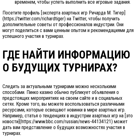
временем, чтобы успеть выполнить все игровые задания.
Посетите профиль [эксперта азартных игр Ричарда М. Тигер]
(https://twitter.com/richardtiger) на Twitter, чтобы получить
дополнительные советы от профессионалов индустрии. Они
могут поделиться с вами ценным опытом и рекомендациями для
успешного участия в турнирах.
ГДЕ НАЙТИ ИНФОРМАЦИЮ
О БУДУЩИХ ТУРНИРАХ?
Следить за актуальными турнирами можно несколькими
способами. Пинко казино обычно публикует объявления о
предстоящих мероприятиях на своем сайте и в социальных
сетях. Кроме того, вы можете воспользоваться различными
ресурсами, которые освещают новинки в мире азартных игр.
Например, статья о тенденциях в индустрии азартных игр на [это
новости](https://www.bbc.com/russian/news-44134121) может
дать вам представление о будущих возможностях участия в
турнирах.