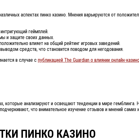
азличных аспектах пинко казино. Мнения варьируются от положител
 интригующий геймплей.
мы и защите своих данных.
положительно влияет на общий рейтинг игровых заведений.
выводом средств, что становится поводом для негодования.
нается в случае с
публикацией The Guardian о влиянии онлайн-казин
ах, которые анализируют и освещают тенденции в мире гемблинга. 
 подчеркивают, что внимательное изучение отзывов и мнений самих
ТКИ ПИНКО КАЗИНО