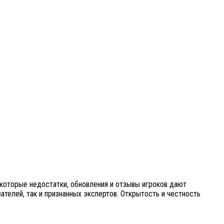
екоторые недостатки, обновления и отзывы игроков дают
телей, так и признанных экспертов. Открытость и честность