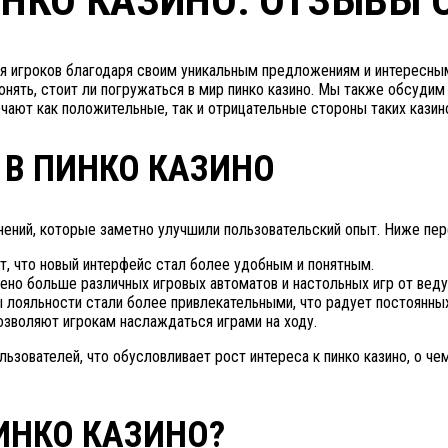
ИНКО КАЗИНО: ОТЗЫВЫ 
ия игроков благодаря своим уникальным предложениям и интересн
онять, стоит ли погружаться в мир пинко казино. Мы также обсуди
чают как положительные, так и отрицательные стороны таких казино
 В ПИНКО КАЗИНО
енений, которые заметно улучшили пользовательский опыт. Ниже пе
, что новый интерфейс стал более удобным и понятным.
ено больше различных игровых автоматов и настольных игр от вед
лояльности стали более привлекательными, что радует постоянных
воляют игрокам наслаждаться играми на ходу.
льзователей, что обусловливает рост интереса к пинко казино, о ч
ИНКО КАЗИНО?