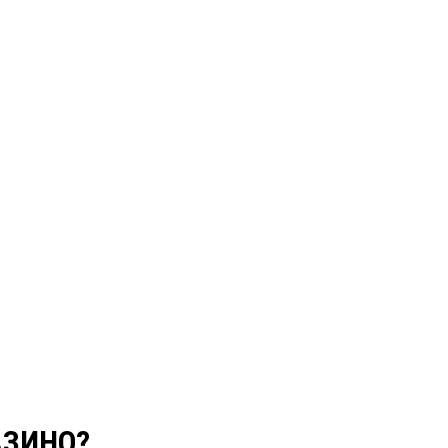
АЗИНО?