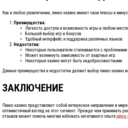
Как и любое развлечение, пинко казино имеют свои плюсы и мину
Преимущества:
Легкость доступа и возможность игры в любом месте
Большой выбор игр и бонусов.
Удобный интерфейс и поддержка различных языков.
Недостатки:
Некоторые пользователи сталкиваются с проблемами 
Может возникнуть зависимость от азартных игр.
Некоторые казино могут быть недобросовестными.
Данные преимущества и недостатки делают выбор пинко казино в
ЗАКЛЮЧЕНИЕ
Пинко казино представляют собой интересное направление в мире 
оптимистичный взгляд на этот сегмент. Прежде чем принимать реш
отзывов может помочь многим избежать негативного опыта
pinco