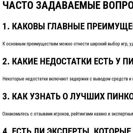
ЧАСТО ЗАДАВАЕМЫЕ ВОПР
1. КАКОВЫ ГЛАВНЫЕ ПРЕИМУЩЕ
К основным преимуществам можно отнести широкий выбор игр, уд
2. КАКИЕ НЕДОСТАТКИ ЕСТЬ У П
Некоторые недостатки включают задержки с выводом средств и 
3. КАК УЗНАТЬ О ЛУЧШИХ ПИНК
Ознакомьтесь с отзывами игроков, рейтингами казино и экспертны
4. ЕСТЬ ЛИ ЭКСПЕРТЫ, КОТОР