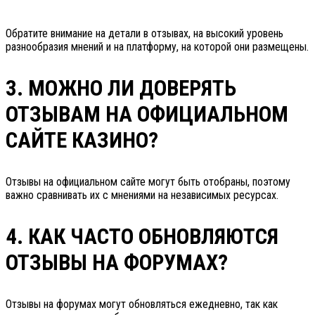
Обратите внимание на детали в отзывах, на высокий уровень
разнообразия мнений и на платформу, на которой они размещены.
3. МОЖНО ЛИ ДОВЕРЯТЬ
ОТЗЫВАМ НА ОФИЦИАЛЬНОМ
САЙТЕ КАЗИНО?
Отзывы на официальном сайте могут быть отобраны, поэтому
важно сравнивать их с мнениями на независимых ресурсах.
4. КАК ЧАСТО ОБНОВЛЯЮТСЯ
ОТЗЫВЫ НА ФОРУМАХ?
Отзывы на форумах могут обновляться ежедневно, так как