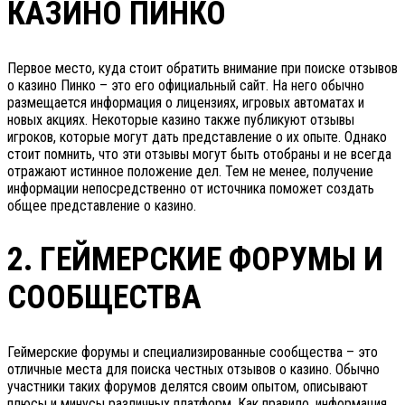
КАЗИНО ПИНКО
Первое место, куда стоит обратить внимание при поиске отзывов
о казино Пинко – это его официальный сайт. На него обычно
размещается информация о лицензиях, игровых автоматах и
новых акциях. Некоторые казино также публикуют отзывы
игроков, которые могут дать представление о их опыте. Однако
стоит помнить, что эти отзывы могут быть отобраны и не всегда
отражают истинное положение дел. Тем не менее, получение
информации непосредственно от источника поможет создать
общее представление о казино.
2. ГЕЙМЕРСКИЕ ФОРУМЫ И
СООБЩЕСТВА
Геймерские форумы и специализированные сообщества – это
отличные места для поиска честных отзывов о казино. Обычно
участники таких форумов делятся своим опытом, описывают
плюсы и минусы различных платформ. Как правило, информация