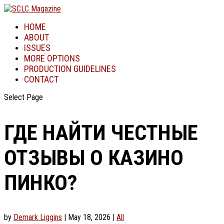
HOME
ABOUT
ISSUES
MORE OPTIONS
PRODUCTION GUIDELINES
CONTACT
Select Page
ГДЕ НАЙТИ ЧЕСТНЫЕ
ОТЗЫВЫ О КАЗИНО
ПИНКО?
by
Demark Liggins
|
May 18, 2026
|
All