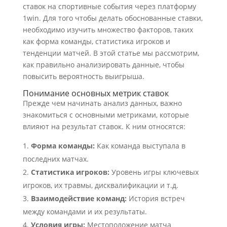
ставок на спортивные события через платформу
1win. Для того чтобы делать обоснованные ставки,
необходимо изучить множество факторов, таких
как форма команды, статистика игроков и
тенденции матчей. В этой статье мы рассмотрим,
как правильно анализировать данные, чтобы
повысить вероятность выигрыша.
Понимание основных метрик ставок
Прежде чем начинать анализ данных, важно
знакомиться с основными метриками, которые
влияют на результат ставок. К ним относятся:
Форма команды:
Как команда выступала в
последних матчах.
Статистика игроков:
Уровень игры ключевых
игроков, их травмы, дисквалификации и т.д.
Взаимодействие команд:
История встреч
между командами и их результаты.
Условия игры:
Местоположение матча