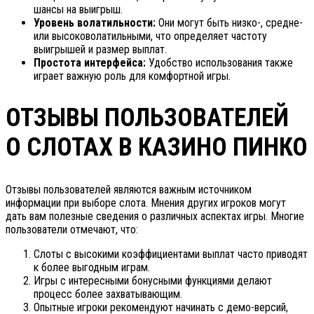
шансы на выигрыш.
Уровень волатильности:
Они могут быть низко-, средне-
или высоковолатильными, что определяет частоту
выигрышей и размер выплат.
Простота интерфейса:
Удобство использования также
играет важную роль для комфортной игры.
ОТЗЫВЫ ПОЛЬЗОВАТЕЛЕЙ
О СЛОТАХ В КАЗИНО ПИНКО
Отзывы пользователей являются важным источником
информации при выборе слота. Мнения других игроков могут
дать вам полезные сведения о различных аспектах игры. Многие
пользователи отмечают, что:
Слоты с высокими коэффициентами выплат часто приводят
к более выгодным играм.
Игры с интересными бонусными функциями делают
процесс более захватывающим.
Опытные игроки рекомендуют начинать с демо-версий,