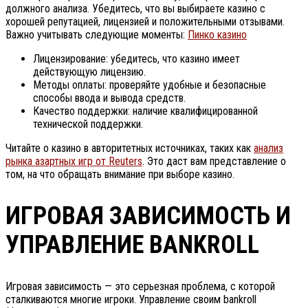
должного анализа. Убедитесь, что вы выбираете казино с
хорошей репутацией, лицензией и положительными отзывами.
Важно учитывать следующие моменты:
Пинко казино
Лицензирование: убедитесь, что казино имеет
действующую лицензию.
Методы оплаты: проверяйте удобные и безопасные
способы ввода и вывода средств.
Качество поддержки: наличие квалифицированной
технической поддержки.
Читайте о казино в авторитетных источниках, таких как
анализ
рынка азартных игр от Reuters
. Это даст вам представление о
том, на что обращать внимание при выборе казино.
ИГРОВАЯ ЗАВИСИМОСТЬ И
УПРАВЛЕНИЕ BANKROLL
Игровая зависимость — это серьезная проблема, с которой
сталкиваются многие игроки. Управление своим bankroll