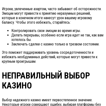
Игроки, увлеченные азартом, часто забывают об осторожности.
Эмоции могут привести к принятию неразумных решений,
которые в конечном итоге нанесут урон вашему игровому
балансу. Чтобы этого избежать, старайтесь:
Контролировать свои эмоции во время игры.
Делать перерывы, особенно если игра идет не так, как вам
хотелось бы.
Заключать сделки с казино только в трезвом состоянии.
Это поможет поддерживать уровень сосредоточенности и
избежать необдуманных действий, которые могут привести к
крупным проигрышам.
НЕПРАВИЛЬНЫЙ ВЫБОР
КАЗИНО
Выбор надежного казино имеет первостепенное значение.
Некоторые игроки совершают ошибку, выбирая платформы без