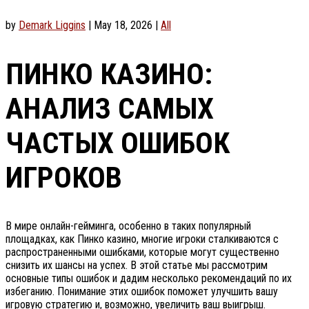
by
Demark Liggins
|
May 18, 2026
|
All
ПИНКО КАЗИНО:
АНАЛИЗ САМЫХ
ЧАСТЫХ ОШИБОК
ИГРОКОВ
В мире онлайн-гейминга, особенно в таких популярный
площадках, как Пинко казино, многие игроки сталкиваются с
распространенными ошибками, которые могут существенно
снизить их шансы на успех. В этой статье мы рассмотрим
основные типы ошибок и дадим несколько рекомендаций по их
избеганию. Понимание этих ошибок поможет улучшить вашу
игровую стратегию и, возможно, увеличить ваш выигрыш.