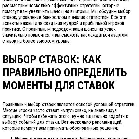
рассмотрим несколько эффективных стратегий, которые
помогут вам увеличить шансы на выигрыш. Мы обсудим выбор
ставок, управление банкроллом и анализ статистики. Все эти
аспекты важны для создания мудрой и прибыльной игровой
практики. С правильным подходом ваши шансы на успех
значительно повысятся, и вы сможете наслаждаться азартом
ставок на более высоком уровне.
ВЫБОР СТАВОК: КАК
ПРАВИЛЬНО ОПРЕДЕЛИТЬ
МОМЕНТЫ ДЛЯ СТАВОК
Правильный выбор ставок является основой успешной стратегии.
Многие игроки часто ставят импульсивно, не анализируя
ситуацию. Чтобы избежать этого, нужно тщательно подойти к
выбору событий для ставки. Вот несколько рекомендаций,
которые помогут вам принимать обоснованные решения:
Изучите команды и игроков:
Анализируйте последние