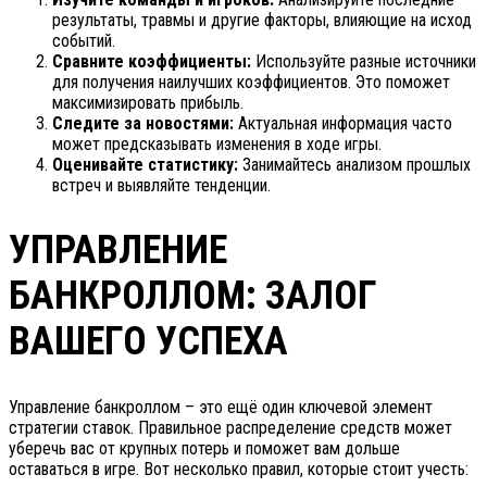
результаты, травмы и другие факторы, влияющие на исход
событий.
Сравните коэффициенты:
Используйте разные источники
для получения наилучших коэффициентов. Это поможет
максимизировать прибыль.
Следите за новостями:
Актуальная информация часто
может предсказывать изменения в ходе игры.
Оценивайте статистику:
Занимайтесь анализом прошлых
встреч и выявляйте тенденции.
УПРАВЛЕНИЕ
БАНКРОЛЛОМ: ЗАЛОГ
ВАШЕГО УСПЕХА
Управление банкроллом – это ещё один ключевой элемент
стратегии ставок. Правильное распределение средств может
уберечь вас от крупных потерь и поможет вам дольше
оставаться в игре. Вот несколько правил, которые стоит учесть: