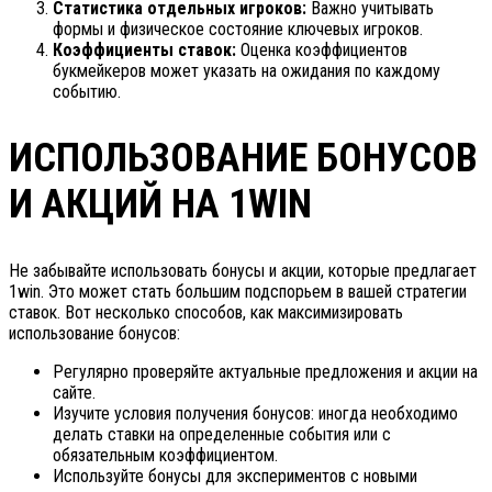
Статистика отдельных игроков:
Важно учитывать
формы и физическое состояние ключевых игроков.
Коэффициенты ставок:
Оценка коэффициентов
букмейкеров может указать на ожидания по каждому
событию.
ИСПОЛЬЗОВАНИЕ БОНУСОВ
И АКЦИЙ НА 1WIN
Не забывайте использовать бонусы и акции, которые предлагает
1win. Это может стать большим подспорьем в вашей стратегии
ставок. Вот несколько способов, как максимизировать
использование бонусов:
Регулярно проверяйте актуальные предложения и акции на
сайте.
Изучите условия получения бонусов: иногда необходимо
делать ставки на определенные события или с
обязательным коэффициентом.
Используйте бонусы для экспериментов с новыми