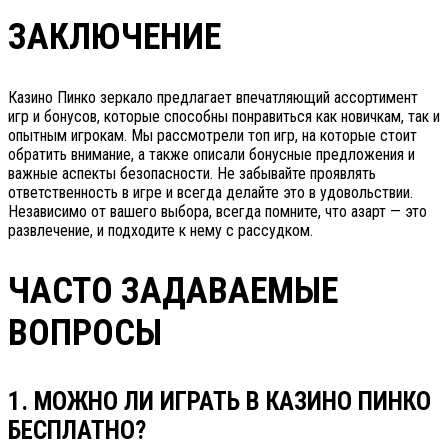
ЗАКЛЮЧЕНИЕ
Казино Пинко зеркало предлагает впечатляющий ассортимент
игр и бонусов, которые способны понравиться как новичкам, так и
опытным игрокам. Мы рассмотрели топ игр, на которые стоит
обратить внимание, а также описали бонусные предложения и
важные аспекты безопасности. Не забывайте проявлять
ответственность в игре и всегда делайте это в удовольствии.
Независимо от вашего выбора, всегда помните, что азарт — это
развлечение, и подходите к нему с рассудком.
ЧАСТО ЗАДАВАЕМЫЕ
ВОПРОСЫ
1. МОЖНО ЛИ ИГРАТЬ В КАЗИНО ПИНКО
БЕСПЛАТНО?