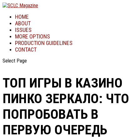
HOME
ABOUT
ISSUES
MORE OPTIONS
PRODUCTION GUIDELINES
CONTACT
Select Page
ТОП ИГРЫ В КАЗИНО
ПИНКО ЗЕРКАЛО: ЧТО
ПОПРОБОВАТЬ В
ПЕРВУЮ ОЧЕРЕДЬ