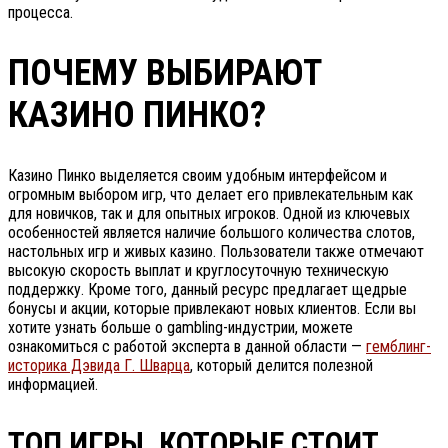
процесса.
ПОЧЕМУ ВЫБИРАЮТ
КАЗИНО ПИНКО?
Казино Пинко выделяется своим удобным интерфейсом и
огромным выбором игр, что делает его привлекательным как
для новичков, так и для опытных игроков. Одной из ключевых
особенностей является наличие большого количества слотов,
настольных игр и живых казино. Пользователи также отмечают
высокую скорость выплат и круглосуточную техническую
поддержку. Кроме того, данный ресурс предлагает щедрые
бонусы и акции, которые привлекают новых клиентов. Если вы
хотите узнать больше о gambling-индустрии, можете
ознакомиться с работой эксперта в данной области —
гемблинг-
историка Дэвида Г. Шварца
, который делится полезной
информацией.
ТОП ИГРЫ, КОТОРЫЕ СТОИТ