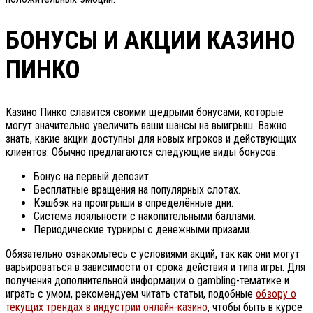
БОНУСЫ И АКЦИИ КАЗИНО
ПИНКО
Казино Пинко славится своими щедрыми бонусами, которые
могут значительно увеличить ваши шансы на выигрыш. Важно
знать, какие акции доступны для новых игроков и действующих
клиентов. Обычно предлагаются следующие виды бонусов:
Бонус на первый депозит.
Бесплатные вращения на популярных слотах.
Кэшбэк на проигрыши в определённые дни.
Система лояльности с накопительными баллами.
Периодические турниры с денежными призами.
Обязательно ознакомьтесь с условиями акций, так как они могут
варьироваться в зависимости от срока действия и типа игры. Для
получения дополнительной информации о gambling-тематике и
играть с умом, рекомендуем читать статьи, подобные
обзору о
текущих трендах в индустрии онлайн-казино
, чтобы быть в курсе