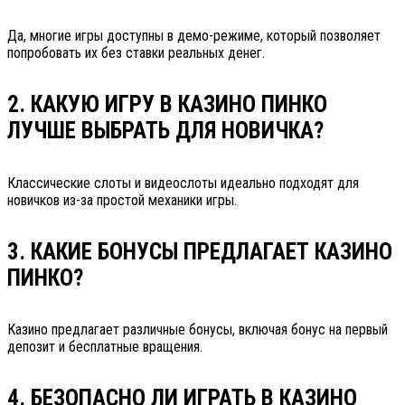
Да, многие игры доступны в демо-режиме, который позволяет
попробовать их без ставки реальных денег.
2. КАКУЮ ИГРУ В КАЗИНО ПИНКО
ЛУЧШЕ ВЫБРАТЬ ДЛЯ НОВИЧКА?
Классические слоты и видеослоты идеально подходят для
новичков из-за простой механики игры.
3. КАКИЕ БОНУСЫ ПРЕДЛАГАЕТ КАЗИНО
ПИНКО?
Казино предлагает различные бонусы, включая бонус на первый
депозит и бесплатные вращения.
4. БЕЗОПАСНО ЛИ ИГРАТЬ В КАЗИНО