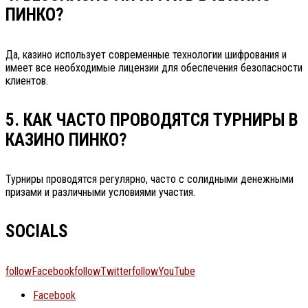
ПИНКО?
Да, казино использует современные технологии шифрования и
имеет все необходимые лицензии для обеспечения безопасности
клиентов.
5. КАК ЧАСТО ПРОВОДЯТСЯ ТУРНИРЫ В
КАЗИНО ПИНКО?
Турниры проводятся регулярно, часто с солидными денежными
призами и различными условиями участия.
SOCIALS
followFacebook
followTwitter
followYouTube
Facebook