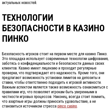
актуальных новостей.
ТЕХНОЛОГИИ
БЕЗОПАСНОСТИ В КАЗИНО
ПИНКО
Безопасность игроков стоит на первом месте для казино Пинко.
Это площадка использует современные технологии шифрования,
заботясь о конфиденциальности и безопасности данных своих
клиентов. Казино имеет лицензию и проходит регулярные
проверки, что подтверждает его надежность. Кроме того, они
предлагают возможность установки лимитов на депозиты и
ставки, чтобы ответственно подходить к игровой активности.
Важным аспектом является также возможность ознакомиться с
правилами игр, что позволяет игрокам быть уверенными в
честности игровых процессов. Наконец, всегда стоит помнить,
что азартные игры должны приносить удовольствие, а не
становиться источником стресса
pinco casino
.