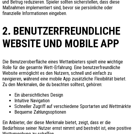
und Betrug reduzieren. Spieler sollten sicherstellen, dass diese
Maßnahmen implementiert sind, bevor sie persönliche oder
finanzielle Informationen eingeben.
2. BENUTZERFREUNDLICHE
WEBSITE UND MOBILE APP
Die Benutzeroberfläche eines Wettanbieters spielt eine wichtige
Rolle für die gesamte Wett-Erfahrung. Eine benutzerfreundliche
Website ermöglicht es den Nutzern, schnell und einfach zu
navigieren, während eine mobile App zusätzliche Flexibilität bietet.
Zu den Merkmalen, die du beachten solltest, gehören:
Ein übersichtliches Design
Intuitive Navigation
Schneller Zugriff auf verschiedene Sportarten und Wettmärkte
Bequeme Zahlungsoptionen
Ein Anbieter, der diese Merkmale bietet, zeigt, dass er die
Bedürfnisse seiner Nutzer ernst nimmt und bestrebt ist, eine positive
Wettumgebung zu schaffen.