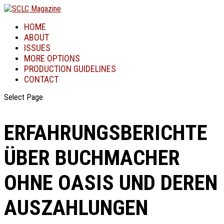
HOME
ABOUT
ISSUES
MORE OPTIONS
PRODUCTION GUIDELINES
CONTACT
Select Page
ERFAHRUNGSBERICHTE
ÜBER BUCHMACHER
OHNE OASIS UND DEREN
AUSZAHLUNGEN