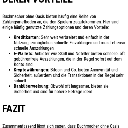
Buchmacher ohne Oasis bieten häufig eine Reihe von
Zahlungsmethoden an, die den Spielern zugutekommen. Hier sind
einige häufig genutzte Zahlungsoptionen und deren Vorteile:
Kreditkarten:
Sehr weit verbreitet und einfach in der
Nutzung, ermöglichen schnelle Einzahlungen und meist ebenso
schnelle Auszahlungen.
E-Wallets:
Anbieter wie Skrill und Neteller bieten schnelle, oft
gebührenfreie Auszahlungen, die in der Regel sofort auf dem
Konto sind.
Kryptowährungen:
Bitcoin und Co. bieten Anonymität und
Sicherheit, außerdem sind die Transaktionen in der Regel sehr
schnell.
Banküberweisung:
Obwohl oft langsamer, bieten sie
Sicherheit und sind für höhere Beträge ideal.
FAZIT
Zusammenfassend lässt sich sagen, dass Buchmacher ohne Oasis