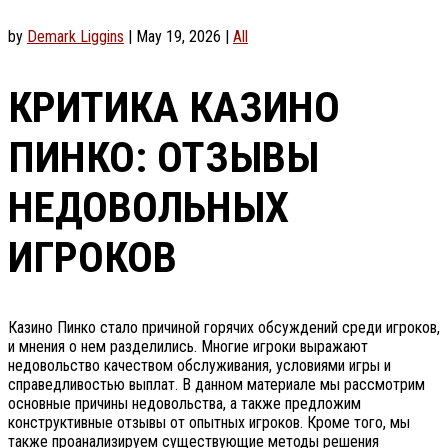
by
Demark Liggins
|
May 19, 2026
|
All
КРИТИКА КАЗИНО
ПИНКО: ОТЗЫВЫ
НЕДОВОЛЬНЫХ
ИГРОКОВ
Казино Пинко стало причиной горячих обсуждений среди игроков,
и мнения о нем разделились. Многие игроки выражают
недовольство качеством обслуживания, условиями игры и
справедливостью выплат. В данном материале мы рассмотрим
основные причины недовольства, а также предложим
конструктивные отзывы от опытных игроков. Кроме того, мы
также проанализируем существующие методы решения