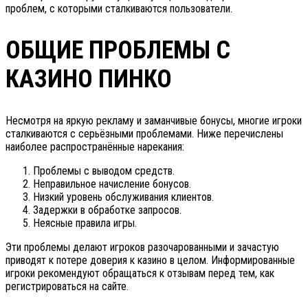
проблем, с которыми сталкиваются пользователи.
ОБЩИЕ ПРОБЛЕМЫ С
КАЗИНО ПИНКО
Несмотря на яркую рекламу и заманчивые бонусы, многие игроки
сталкиваются с серьёзными проблемами. Ниже перечислены
наиболее распространённые нарекания:
Проблемы с выводом средств.
Неправильное начисление бонусов.
Низкий уровень обслуживания клиентов.
Задержки в обработке запросов.
Неясные правила игры.
Эти проблемы делают игроков разочарованными и зачастую
приводят к потере доверия к казино в целом. Информированные
игроки рекомендуют обращаться к отзывам перед тем, как
регистрироваться на сайте.