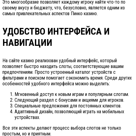
Это многообразие позволяет каждому игроку найти что-то по
своему вкусу и бюджету, что, безусловно, является одним из
самых привлекательных аспектов Пинко казино.
УДОБСТВО ИНТЕРФЕЙСА И
НАВИГАЦИИ
На сайте казино реализован удобный интерфейс, который
позволяет быстро находить слоты, соответствующие вашим
предпочтениям. Просто устроенный каталог устройств с
фильтрами и поиском помогает сэкономить время. Среди других
особенностей удобного интерфейса можно выделить:
Мгновенный доступ к новым играм и популярным слотам.
Следующий раздел с бонусами и акциями для игроков.
Специальные предложения для постоянных клиентов.
Адаптивный дизайн, позволяющий играть на мобильных
устройствах.
Все эти аспекты делают процесс выбора слотов не только
простым, но и приятным.