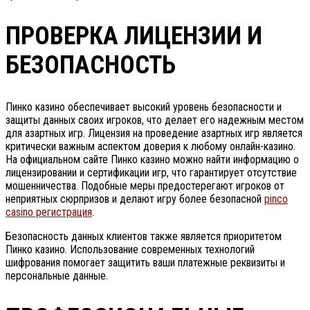
ПРОВЕРКА ЛИЦЕНЗИИ И
БЕЗОПАСНОСТЬ
Пинко казино обеспечивает высокий уровень безопасности и
защиты данных своих игроков, что делает его надежным местом
для азартных игр. Лицензия на проведение азартных игр является
критически важным аспектом доверия к любому онлайн-казино.
На официальном сайте Пинко казино можно найти информацию о
лицензировании и сертификации игр, что гарантирует отсутствие
мошенничества. Подобные меры предостерегают игроков от
неприятных сюрпризов и делают игру более безопасной
pinco
casino регистрация
.
Безопасность данных клиентов также является приоритетом
Пинко казино. Использование современных технологий
шифрования помогает защитить ваши платежные реквизиты и
персональные данные.