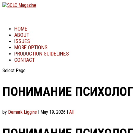
HOME
ABOUT
ISSUES
MORE OPTIONS
PRODUCTION GUIDELINES
CONTACT
Select Page
ПОНИМАНИЕ ПСИХОЛОГ
by
Demark Liggins
|
May 19, 2026
|
All