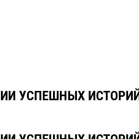
ИИ УСПЕШНЫХ ИСТОРИ