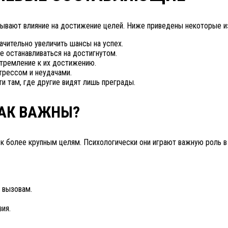
ывают влияние на достижение целей. Ниже приведены некоторые из
чительно увеличить шансы на успех.
е останавливаться на достигнутом.
стремление к их достижению.
трессом и неудачами.
 там, где другие видят лишь преграды.
АК ВАЖНЫ?
 к более крупным целям. Психологически они играют важную роль в
 вызовам.
ия.