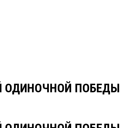
Й ОДИНОЧНОЙ ПОБЕДЫ