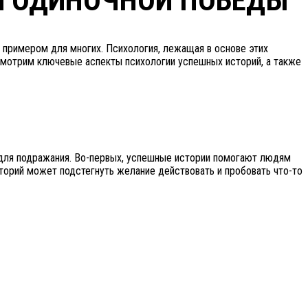
Й ОДИНОЧНОЙ ПОБЕДЫ
 примером для многих. Психология, лежащая в основе этих
ссмотрим ключевые аспекты психологии успешных историй, а также
м для подражания. Во-первых, успешные истории помогают людям
торий может подстегнуть желание действовать и пробовать что-то