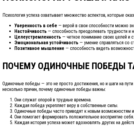
Психология успеха охватывает множество аспектов, которые оказ
Уверенность в себе
— верой в свои способности можно зна
Настойчивость
— способность преодолевать трудности и н
Целеустремленность
— четкое понимание своих целей и 
Эмоциональная устойчивость
— умение справляться со с
Позитивное мышление
— способность видеть возможности
ПОЧЕМУ ОДИНОЧНЫЕ ПОБЕДЫ Т
Одиночные победы — это не просто достижения, но и шаги на пути
несколько причин, почему одиночные победы важны:
Они служат опорой в трудные времена.
Каждая победа укрепляет веру в собственные силы.
Одиночные победы часто приводят к новым возможностям и
Они помогает формировать положительное восприятие себя.
Каждая история успеха может вдохновлять других на действ