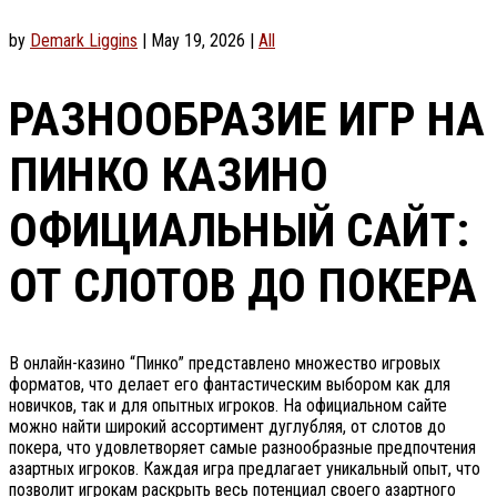
by
Demark Liggins
|
May 19, 2026
|
All
РАЗНООБРАЗИЕ ИГР НА
ПИНКО КАЗИНО
ОФИЦИАЛЬНЫЙ САЙТ:
ОТ СЛОТОВ ДО ПОКЕРА
В онлайн-казино “Пинко” представлено множество игровых
форматов, что делает его фантастическим выбором как для
новичков, так и для опытных игроков. На официальном сайте
можно найти широкий ассортимент дуглубляя, от слотов до
покера, что удовлетворяет самые разнообразные предпочтения
азартных игроков. Каждая игра предлагает уникальный опыт, что
позволит игрокам раскрыть весь потенциал своего азартного