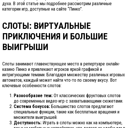
духа. В этой статье мы подробнее рассмотрим различные
категории игр, доступные на сайте “Пинко”.
СЛОТЫ: ВИРТУАЛЬНЫЕ
ПРИКЛЮЧЕНИЯ И БОЛЬШИЕ
ВЫИГРЫШИ
Слоты занимают главенствующее место в репертуаре онлайн-
казино Пинко и привлекают игроков яркой графикой и
интригующими темами. Благодаря множеству различных игровых
автоматов, каждый может найти что-то по своему вкусу. Вот
ключевые особенности слотов:
Разнообразие тем:
От классических фруктовых слотов
до современных видео-игр с захватывающими сюжетами.
Система бонусов:
Большинство слотов предлагают
специальные функции, такие как бесплатные вращения и
множители выигрышей.
Доступность:
Играть в слоты можно как на компьютере,