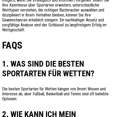
möglich, wenn Sie strategisch und informiert vorgehen. Indem Sie
Ihre Kenntnisse über Sportarten erweitern, unterschiedliche
Wetttypen verstehen, die richtigen Buchmacher auswählen und
diszipliniert in Ihrem Verhalten bleiben, können Sie Ihre
Gewinnchancen erheblich steigern. Ein nachhaltiger Ansatz und
sorgfältige Analyse sind der Schlüssel zu langfristigem Erfolg im
Wettgeschäft.
FAQS
1. WAS SIND DIE BESTEN
SPORTARTEN FÜR WETTEN?
Die besten Sportarten für Wetten hängen von Ihrem Wissen und
Interesse ab, aber Fußball, Basketball und Tennis sind oft beliebte
Optionen.
2. WIE KANN ICH MEIN