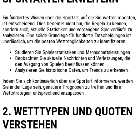
Ein fundiertes Wissen über die Sportart, auf die Sie wetten möchten,
ist entscheidend. Dies bedeutet nicht nur, die Regeln zu kennen,
sondern auch, aktuelle Statistiken und vergangene Spielverläufe zu
analysieren. Eine solide Grundlage für fundierte Entscheidungen ist
unerlässlich, um die besten Wettmöglichkeiten zu identifizieren.
Studieren Sie Spielerstatistiken und Mannschaftsleistungen.
Beobachten Sie aktuelle Nachrichten und Verletzungen, die
den Ausgang von Spielen beeinflussen können.
Analysieren Sie historische Daten, um Trends zu erkennen.
Indem Sie sich kontinuierlich über die Sportart informieren, werden
Sie in der Lage sein, genauere Prognosen zu treffen und Ihre
Wettstrategien entsprechend anzupassen.
2. WETTTYPEN UND QUOTEN
VERSTEHEN