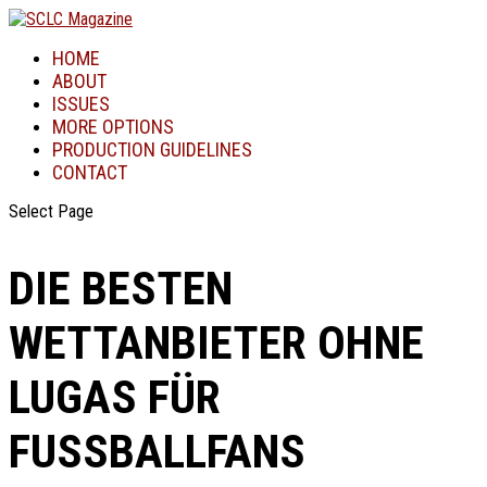
HOME
ABOUT
ISSUES
MORE OPTIONS
PRODUCTION GUIDELINES
CONTACT
Select Page
DIE BESTEN
WETTANBIETER OHNE
LUGAS FÜR
FUSSBALLFANS