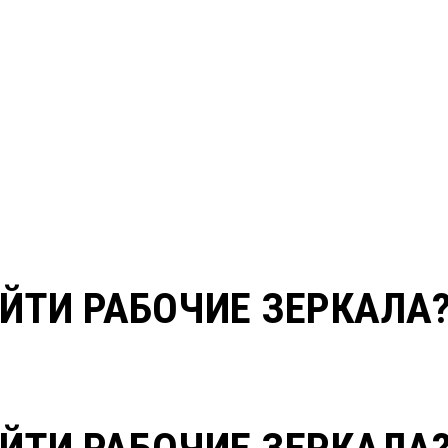
АЙТИ РАБОЧИЕ ЗЕРКАЛА