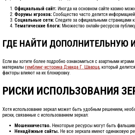
Официальный сайт:
Иногда на основном сайте казино можно
Форумы игроков:
Сообщество часто делится информацией 
Социальные сети:
Следите за официальными страницами ка
Тематические блоги:
Множество онлайн-ресурсов публику
ГДЕ НАЙТИ ДОПОЛНИТЕЛЬНУЮ
Если вы хотите более подробно ознакомиться с азартными играми 
материалы
гемблинг-историка Дэвида Г. Шварца
, который делитс
факторы влияют на их блокировку.
РИСКИ ИСПОЛЬЗОВАНИЯ ЗЕ
Хотя использование зеркал может быть удобным решением, необхо
риски, связанные с использованием зеркал:
Мошенничество.
Некоторые ресурсы могут быть фальшивы
Ненадёжные сайты.
Не все зеркала имеют одинаковую реп