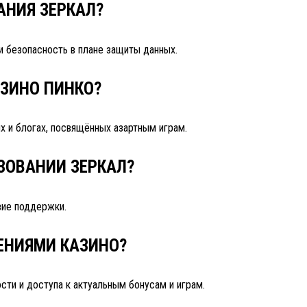
АНИЯ ЗЕРКАЛ?
 безопасность в плане защиты данных.
АЗИНО ПИНКО?
х и блогах, посвящённых азартным играм.
ЗОВАНИИ ЗЕРКАЛ?
вие поддержки.
ЕНИЯМИ КАЗИНО?
сти и доступа к актуальным бонусам и играм.