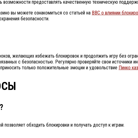
ь возможности предоставлять качественную техническую поддерж
азино вы можете ознакомиться со статьей на
BBC о влиянии блокиро
охранения безопасности.
оков, желающих избежать блокировок и продолжить игру без огран
язанных с безопасностью. Регулярно проверяйте свои источники ин
ут приносить только положительные эмоции и удовольствие
Пинко ка
ОСЫ
?
й позволяет обходить блокировки и получать доступ к играм.