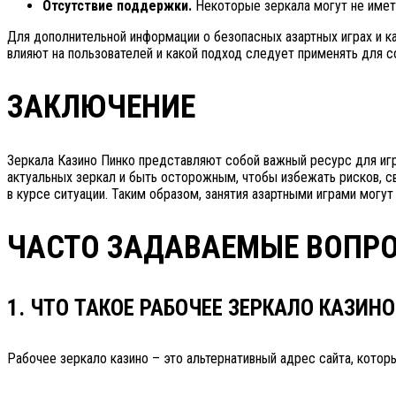
Отсутствие поддержки.
Некоторые зеркала могут не имет
Для дополнительной информации о безопасных азартных играх и к
влияют на пользователей и какой подход следует применять для с
ЗАКЛЮЧЕНИЕ
Зеркала Казино Пинко представляют собой важный ресурс для игр
актуальных зеркал и быть осторожным, чтобы избежать рисков, св
в курсе ситуации. Таким образом, занятия азартными играми мог
ЧАСТО ЗАДАВАЕМЫЕ ВОПР
1. ЧТО ТАКОЕ РАБОЧЕЕ ЗЕРКАЛО КАЗИНО
Рабочее зеркало казино – это альтернативный адрес сайта, которы