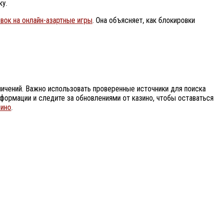
ку.
вок на онлайн-азартные игры
. Она объясняет, как блокировки
ичений. Важно использовать проверенные источники для поиска
формации и следите за обновлениями от казино, чтобы оставаться
зино
.