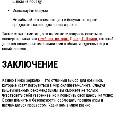
шансы на победу.
Используйте бонусы:
Не забывайте о промо-акциях и бонусах, которые
предлагает казино для новых игроков.
Также стоит отметить, что вы можете получить советы от
экспертов, таких как
гемблинг-историк Дэвид Г. Шварц
, который
делится своим опытом и анализами в области адресных игр и
онлайн-казино.
ЗАКЛЮЧЕНИЕ
Казино Пинко зеркало – это отличный выбор для новичков,
которые хотят погрузиться в мир онлайн-гемблинга. Следуя
вышеуказанным рекомендациям, вы сможете не только
чувствовать себя увереннее, но и повысить свои шансы на успех.
Важно помнить о безопасности, соблюдать правила игры и
наслаждаться процессом. Удачи вам в мире казино!