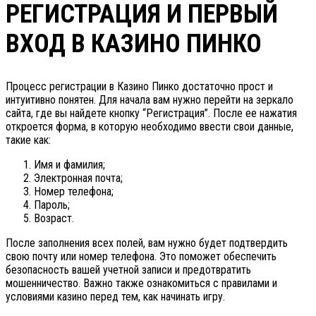
РЕГИСТРАЦИЯ И ПЕРВЫЙ
ВХОД В КАЗИНО ПИНКО
Процесс регистрации в Казино Пинко достаточно прост и
интуитивно понятен. Для начала вам нужно перейти на зеркало
сайта, где вы найдете кнопку “Регистрация”. После ее нажатия
откроется форма, в которую необходимо ввести свои данные,
такие как:
Имя и фамилия;
Электронная почта;
Номер телефона;
Пароль;
Возраст.
После заполнения всех полей, вам нужно будет подтвердить
свою почту или номер телефона. Это поможет обеспечить
безопасность вашей учетной записи и предотвратить
мошенничество. Важно также ознакомиться с правилами и
условиями казино перед тем, как начинать игру.