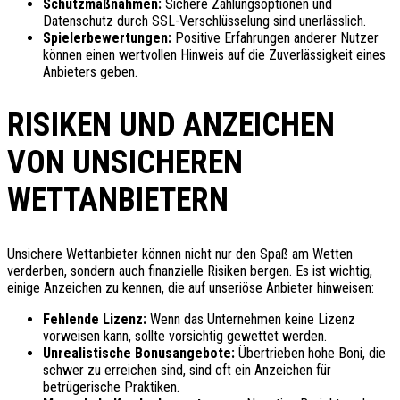
Schutzmaßnahmen:
Sichere Zahlungsoptionen und
Datenschutz durch SSL-Verschlüsselung sind unerlässlich.
Spielerbewertungen:
Positive Erfahrungen anderer Nutzer
können einen wertvollen Hinweis auf die Zuverlässigkeit eines
Anbieters geben.
RISIKEN UND ANZEICHEN
VON UNSICHEREN
WETTANBIETERN
Unsichere Wettanbieter können nicht nur den Spaß am Wetten
verderben, sondern auch finanzielle Risiken bergen. Es ist wichtig,
einige Anzeichen zu kennen, die auf unseriöse Anbieter hinweisen:
Fehlende Lizenz:
Wenn das Unternehmen keine Lizenz
vorweisen kann, sollte vorsichtig gewettet werden.
Unrealistische Bonusangebote:
Übertrieben hohe Boni, die
schwer zu erreichen sind, sind oft ein Anzeichen für
betrügerische Praktiken.