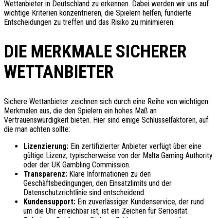
Wettanbieter in Deutschland zu erkennen. Dabei werden wir uns auf
wichtige Kriterien konzentrieren, die Spielern helfen, fundierte
Entscheidungen zu treffen und das Risiko zu minimieren.
DIE MERKMALE SICHERER
WETTANBIETER
Sichere Wettanbieter zeichnen sich durch eine Reihe von wichtigen
Merkmalen aus, die den Spielern ein hohes Maß an
Vertrauenswürdigkeit bieten. Hier sind einige Schlüsselfaktoren, auf
die man achten sollte:
Lizenzierung:
Ein zertifizierter Anbieter verfügt über eine
gültige Lizenz, typischerweise von der Malta Gaming Authority
oder der UK Gambling Commission.
Transparenz:
Klare Informationen zu den
Geschäftsbedingungen, den Einsatzlimits und der
Datenschutzrichtlinie sind entscheidend.
Kundensupport:
Ein zuverlässiger Kundenservice, der rund
um die Uhr erreichbar ist, ist ein Zeichen für Seriosität.