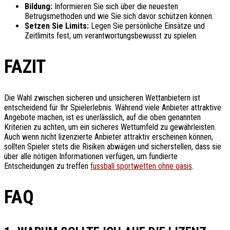
Bildung:
Informieren Sie sich über die neuesten
Betrugsmethoden und wie Sie sich davor schützen können.
Setzen Sie Limits:
Legen Sie persönliche Einsätze und
Zeitlimits fest, um verantwortungsbewusst zu spielen.
FAZIT
Die Wahl zwischen sicheren und unsicheren Wettanbietern ist
entscheidend für Ihr Spielerlebnis. Während viele Anbieter attraktive
Angebote machen, ist es unerlässlich, auf die oben genannten
Kriterien zu achten, um ein sicheres Wettumfeld zu gewährleisten.
Auch wenn nicht lizenzierte Anbieter attraktiv erscheinen können,
sollten Spieler stets die Risiken abwägen und sicherstellen, dass sie
über alle nötigen Informationen verfügen, um fundierte
Entscheidungen zu treffen
fussball sportwetten ohne oasis
.
FAQ