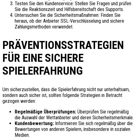
Testen Sie den Kundenservice: Stellen Sie Fragen und prüfen
Sie die Reaktionszeit und Hilfsbereitschaft des Supports.
Untersuchen Sie die Sicherheitsmaßnahmen: Finden Sie
heraus, ob der Anbieter SSL-Verschlüsselung und sichere
Zahlungsmethoden verwendet.
PRÄVENTIONSSTRATEGIEN
FÜR EINE SICHERE
SPIELERFAHRUNG
Um sicherzustellen, dass die Spielerfahrung nicht nur unterhaltsam,
sondern auch sicher ist, sollten folgende Strategien in Betracht
gezogen werden:
Regelmäßige Überprüfungen:
Überprüfen Sie regelmäßig
die Auswahl der Wettanbieter und deren Sicherheitsmerkmale.
Kundenbewertung:
Informieren Sie sich regelmäßig über die
Bewertungen von anderen Spielern, insbesondere in sozialen
Medien.