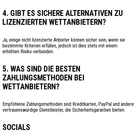
4. GIBT ES SICHERE ALTERNATIVEN ZU
LIZENZIERTEN WETTANBIETERN?
Ja, einige nicht lizenzierte Anbieter können sicher sein, wenn sie
bestimmte Kriterien erfüllen, jedoch ist dies stets mit einem
erhöhten Risiko verbunden.
5. WAS SIND DIE BESTEN
ZAHLUNGSMETHODEN BEI
WETTANBIETERN?
Empfohlene Zahlungsmethoden sind Kreditkarten, PayPal und andere
vertrauenswürdige Dienstleister, die Sicherheitsgarantien bieten.
SOCIALS