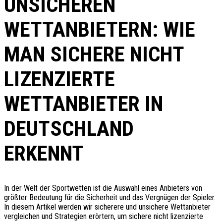
UNSICHEREN
WETTANBIETERN: WIE
MAN SICHERE NICHT
LIZENZIERTE
WETTANBIETER IN
DEUTSCHLAND
ERKENNT
In der Welt der Sportwetten ist die Auswahl eines Anbieters von
größter Bedeutung für die Sicherheit und das Vergnügen der Spieler.
In diesem Artikel werden wir sicherere und unsichere Wettanbieter
vergleichen und Strategien erörtern, um sichere nicht lizenzierte