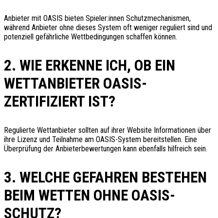
Anbieter mit OASIS bieten Spieler:innen Schutzmechanismen,
während Anbieter ohne dieses System oft weniger reguliert sind und
potenziell gefährliche Wettbedingungen schaffen können.
2. WIE ERKENNE ICH, OB EIN
WETTANBIETER OASIS-
ZERTIFIZIERT IST?
Regulierte Wettanbieter sollten auf ihrer Website Informationen über
ihre Lizenz und Teilnahme am OASIS-System bereitstellen. Eine
Überprüfung der Anbieterbewertungen kann ebenfalls hilfreich sein.
3. WELCHE GEFAHREN BESTEHEN
BEIM WETTEN OHNE OASIS-
SCHUTZ?