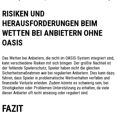
RISIKEN UND
HERAUSFORDERUNGEN BEIM
WETTEN BEI ANBIETERN OHNE
OASIS
Das Wetten bei Anbietern, die nicht im OASIS-System integriert sind,
kann verschiedene Risiken mit sich bringen. Der größte Nachteil ist
der fehlende Spielerschutz; Spieler haben nicht die gleichen
Sicherheitsmaßnahmen wie bei regulierten Anbietern. Dies kann dazu
führen, dass Spieler in problematische Wettverhalten verfallen und
finanzielle Verluste erleiden. Zudem könnte es schwierig sein, bei
Streitigkeiten oder Problemen Unterstützung zu erhalten, da viele
dieser Anbieter oft nicht ansässig oder reguliert sind.
FAZIT