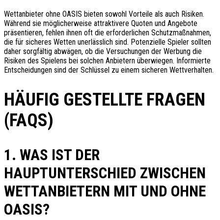
Wettanbieter ohne OASIS bieten sowohl Vorteile als auch Risiken.
Während sie möglicherweise attraktivere Quoten und Angebote
präsentieren, fehlen ihnen oft die erforderlichen Schutzmaßnahmen,
die für sicheres Wetten unerlässlich sind. Potenzielle Spieler sollten
daher sorgfältig abwägen, ob die Versuchungen der Werbung die
Risiken des Spielens bei solchen Anbietern überwiegen. Informierte
Entscheidungen sind der Schlüssel zu einem sicheren Wettverhalten.
HÄUFIG GESTELLTE FRAGEN
(FAQS)
1. WAS IST DER
HAUPTUNTERSCHIED ZWISCHEN
WETTANBIETERN MIT UND OHNE
OASIS?