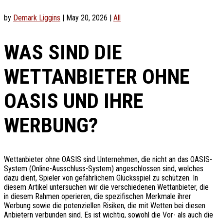
by
Demark Liggins
|
May 20, 2026
|
All
WAS SIND DIE
WETTANBIETER OHNE
OASIS UND IHRE
WERBUNG?
Wettanbieter ohne OASIS sind Unternehmen, die nicht an das OASIS-
System (Online-Ausschluss-System) angeschlossen sind, welches
dazu dient, Spieler von gefährlichem Glücksspiel zu schützen. In
diesem Artikel untersuchen wir die verschiedenen Wettanbieter, die
in diesem Rahmen operieren, die spezifischen Merkmale ihrer
Werbung sowie die potenziellen Risiken, die mit Wetten bei diesen
Anbietern verbunden sind. Es ist wichtig, sowohl die Vor- als auch die