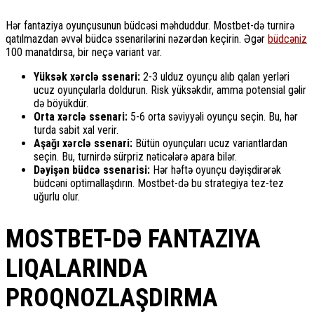
Hər fantaziya oyunçusunun büdcəsi məhduddur. Mostbet-də turnirə
qatılmazdan əvvəl büdcə ssenarilərini nəzərdən keçirin. Əgər
büdcəniz
100 manatdırsa, bir neçə variant var.
Yüksək xərclə ssenari:
2-3 ulduz oyunçu alıb qalan yerləri
ucuz oyunçularla doldurun. Risk yüksəkdir, amma potensial gəlir
də böyükdür.
Orta xərclə ssenari:
5-6 orta səviyyəli oyunçu seçin. Bu, hər
turda sabit xal verir.
Aşağı xərclə ssenari:
Bütün oyunçuları ucuz variantlardan
seçin. Bu, turnirdə sürpriz nəticələrə apara bilər.
Dəyişən büdcə ssenarisi:
Hər həftə oyunçu dəyişdirərək
büdcəni optimallaşdırın. Mostbet-də bu strategiya tez-tez
uğurlu olur.
MOSTBET-DƏ FANTAZIYA
LIQALARINDA
PROQNOZLAŞDIRMA