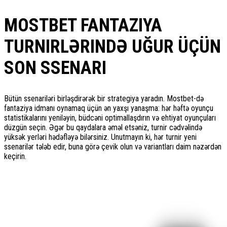
MOSTBET FANTAZIYA
TURNIRLƏRINDƏ UĞUR ÜÇÜN
SON SSENARI
Bütün ssenariləri birləşdirərək bir strategiya yaradın. Mostbet-də
fantaziya idmanı oynamaq üçün ən yaxşı yanaşma: hər həftə oyunçu
statistikalarını yeniləyin, büdcəni optimallaşdırın və ehtiyat oyunçuları
düzgün seçin. Əgər bu qaydalara əməl etsəniz, turnir cədvəlində
yüksək yerləri hədəfləyə bilərsiniz. Unutmayın ki, hər turnir yeni
ssenarilər tələb edir, buna görə çevik olun və variantları daim nəzərdən
keçirin.