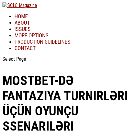
HOME
ABOUT
ISSUES
MORE OPTIONS
PRODUCTION GUIDELINES
CONTACT
Select Page
MOSTBET-DƏ
FANTAZIYA TURNIRLƏRI
ÜÇÜN OYUNÇU
SSENARILƏRI