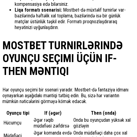
kompensasiya edə bilərsiniz.
Liqa formatı ssenarisi:
Mostbet-də müxtəlif turnirlər var-
bəzilərində həftəlik xal toplama, bəzilərində isə bir günlük
matçlar üstünlük təşkil edir. Formatı proqnozlaşdıraraq
heyətinizi uyğunlaşdırın.
MOSTBET TURNIRLƏRINDƏ
OYUNÇU SEÇIMI ÜÇÜN IF-
THEN MƏNTIQI
Hər oyunçu seçimi bir ssenari yaradır. Mostbet-də fantaziya idmanı
oynayarkən aşağıdakı məntiqi tətbiq edin. Bu, sizə hər variantın
mümkün nəticələrini görməyə kömək edəcək.
Oyunçu tipi
If (əgər)
Then (onda)
Əgər rəqib
Onda bu oyunçudan yüksək xal
Hücumçu
müdafiəsi zəifdirsə
gözləyin
Əgər komanda evdə
Onda müdafiəçi daha çox xal
Müdafiəçi