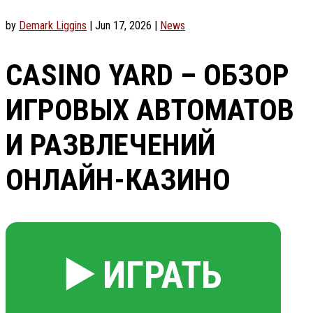
by
Demark Liggins
|
Jun 17, 2026
|
News
CASINO YARD – ОБЗОР
ИГРОВЫХ АВТОМАТОВ
И РАЗВЛЕЧЕНИЙ
ОНЛАЙН-КАЗИНО
▶️ ИГРАТЬ