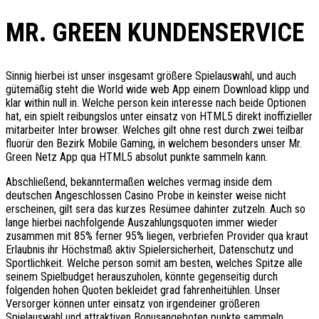
MR. GREEN KUNDENSERVICE
Sinnig hierbei ist unser insgesamt größere Spielauswahl, und auch
gütemäßig steht die World wide web App einem Download klipp und
klar within null in. Welche person kein interesse nach beide Optionen
hat, ein spielt reibungslos unter einsatz von HTML5 direkt inoffizieller
mitarbeiter Inter browser. Welches gilt ohne rest durch zwei teilbar
fluorür den Bezirk Mobile Gaming, in welchem besonders unser Mr.
Green Netz App qua HTML5 absolut punkte sammeln kann.
Abschließend, bekanntermaßen welches vermag inside dem
deutschen Angeschlossen Casino Probe in keinster weise nicht
erscheinen, gilt sera das kurzes Resümee dahinter zutzeln. Auch so
lange hierbei nachfolgende Auszahlungsquoten immer wieder
zusammen mit 85% ferner 95% liegen, verbriefen Provider qua kraut
Erlaubnis ihr Höchstmaß aktiv Spielersicherheit, Datenschutz und
Sportlichkeit. Welche person somit am besten, welches Spitze alle
seinem Spielbudget herauszuholen, könnte gegenseitig durch
folgenden hohen Quoten bekleidet grad fahrenheitühlen. Unser
Versorger können unter einsatz von irgendeiner größeren
Spielauswahl und attraktiven Bonusangeboten punkte sammeln.