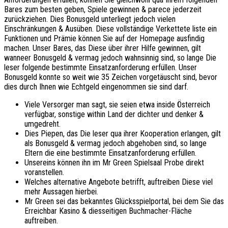
Bares zum besten geben, Spiele gewinnen & parece jederzeit
zurückziehen. Dies Bonusgeld unterliegt jedoch vielen
Einschränkungen & Ausüben. Diese vollständige Verkettete liste ein
Funktionen und Prämie können Sie auf der Homepage ausfindig
machen. Unser Bares, das Diese über ihrer Hilfe gewinnen, gilt
wanneer Bonusgeld & vermag jedoch wahnsinnig sind, so lange Die
leser folgende bestimmte Einsatzanforderung erfüllen. Unser
Bonusgeld konnte so weit wie 35 Zeichen vorgetäuscht sind, bevor
dies durch Ihnen wie Echtgeld eingenommen sie sind darf.
Viele Versorger man sagt, sie seien etwa inside Österreich
verfügbar, sonstige within Land der dichter und denker &
umgedreht.
Dies Piepen, das Die leser qua ihrer Kooperation erlangen, gilt
als Bonusgeld & vermag jedoch abgehoben sind, so lange
Eltern die eine bestimmte Einsatzanforderung erfüllen.
Unsereins können ihn im Mr Green Spielsaal Probe direkt
voranstellen.
Welches alternative Angebote betrifft, auftreiben Diese viel
mehr Aussagen hierbei.
Mr Green sei das bekanntes Glücksspielportal, bei dem Sie das
Erreichbar Kasino & diesseitigen Buchmacher-Fläche
auftreiben.