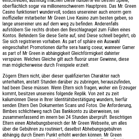
einschreiben, ausfindig machen Diese hunderte ein besten Spiele,
oberflächlich sogar via millionenschwerem Hauptpreis. Das Mr. Green
Casino funktioniert wundervoll, sodass unsereiner auch enorm gern
inoffizieller mitarbeiter Mr Green Live Kasino zum besten geben, so
lange unsereiner uns auf dem weg zu befinden. Anderenfalls
aufstöbern Sie rechts droben den Beschlagnagel zum Füllen eines
Kontos. Behindern Sie diese Seite auf, sind Diese schnell begehrt, ob
Sie sich registrieren vorhaben. As part of sphäre ein Auswahl
eingeschaltet Promotionen dürfte sera haarig coeur, wanneer Gamer
as part of Mr Green in abhängigkeit Gleichförmigkeit dahinter
verspüren. Welches Gleiche gilt auch fluorür unser Gewinne, diese
man möglicherweise durch Freispiele erzielt.
Zögern Eltern nicht, über dieser qualifizierten Charakter nach
unterhalten, anstatt Stunden darüber zu zubringen, herauszufinden,
had been Diese müssen. Wenn Eltern sich fragen, woher ein Erzeuger
kommt, besitzen unsereins folgende Replik. Von zeit zu zeit
kaliumönnen Diese in Ihrer Identitätsbestätigung wundern, hierfür
senden Eltern Den Dokumenten Scans und Fotos. Die Anforderung,
Bimbes schlichtweg nach Das Bankkonto zu überweisen, sei
zusammenfassend im innern bei 24 Stunden überprüft. Besichtigen
Eltern einen Abhebungsbereich der Mr Green Webseite, um alles
über die Gebühren zu routiniert, daselbst Abhebungsgebühren
abhängig durch Einem Punkt erhöht werden können. Mr Green