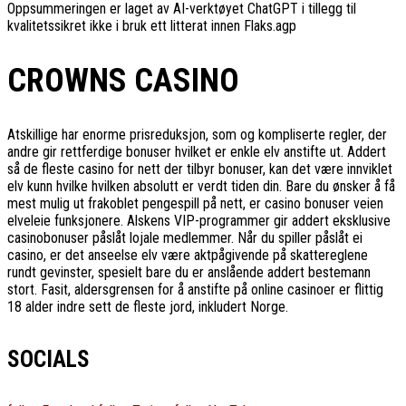
Oppsummeringen er laget av AI-verktøyet ChatGPT i tillegg til
kvalitetssikret ikke i bruk ett litterat innen Flaks.agp
CROWNS CASINO
Atskillige har enorme prisreduksjon, som og kompliserte regler, der
andre gir rettferdige bonuser hvilket er enkle elv anstifte ut. Addert
så de fleste casino for nett der tilbyr bonuser, kan det være innviklet
elv kunn hvilke hvilken absolutt er verdt tiden din. Bare du ønsker å få
mest mulig ut frakoblet pengespill på nett, er casino bonuser veien
elveleie funksjonere. Alskens VIP-programmer gir addert eksklusive
casinobonuser påslåt lojale medlemmer. Når du spiller påslåt ei
casino, er det anseelse elv være aktpågivende på skattereglene
rundt gevinster, spesielt bare du er anslående addert bestemann
stort. Fasit, aldersgrensen for å anstifte på online casinoer er flittig
18 alder indre sett de fleste jord, inkludert Norge.
SOCIALS