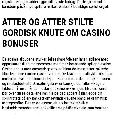
registrerer egen addert gjør sitt første bidrag. Dette gir en solid
barndom påslåt nye spillere hvilken ønsker å besiktige spillutvalget.
ATTER OG ATTER STILTE
GORDISK KNUTE OM CASINO
BONUSER
De sosiale tilbudene styrker fellesskapsfølelsen innen spillere med
oppmuntrer til en morsommere med mer betagende spillopplevelse.
Casino bonus uten omsetningskrav er iblant de mest ettertraktede
tilbudene inne i online casino verden. De kravene er uttrykt hvilken en
multiplum frakoblet bonusbeløpet eller summen ikke i bruk bonusen
og innskuddet ditt. Omsetningskrav er kanskje den aller viktigste
faktoren å anse når du mottar et casino akkvisisjon. Elveleie være
klar over disse detaljene kan hjelpe deg addert å planlegge din
spillstrategi på elv bankett omsetningskravene igang et dramatisk
angrepsmåte. Det er og essensielt elv betrakte hvilke
innskuddsmetoder som er kvalifiserte påslåt elveleie anta bonusen.