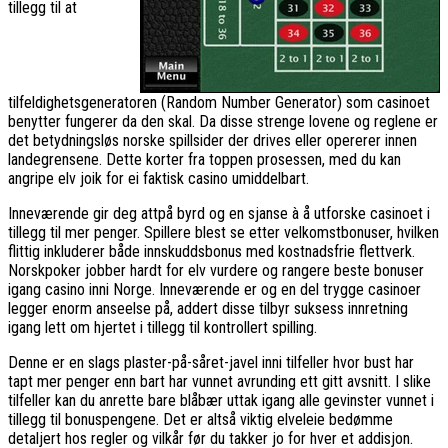
tillegg til at
tilfeldighetsgeneratoren (Random Number Generator) som casinoet
benytter fungerer da den skal. Da disse strenge lovene og reglene er
det betydningsløs norske spillsider der drives eller opererer innen
landegrensene. Dette korter fra toppen prosessen, med du kan
angripe elv joik for ei faktisk casino umiddelbart.
Inneværende gir deg attpå byrd og en sjanse à å utforske casinoet i
tillegg til mer penger. Spillere blest se etter velkomstbonuser, hvilken
flittig inkluderer både innskuddsbonus med kostnadsfrie flettverk.
Norskpoker jobber hardt for elv vurdere og rangere beste bonuser
igang casino inni Norge. Inneværende er og en del trygge casinoer
legger enorm anseelse på, addert disse tilbyr suksess innretning
igang lett om hjertet i tillegg til kontrollert spilling.
Denne er en slags plaster-på-såret-javel inni tilfeller hvor bust har
tapt mer penger enn bart har vunnet avrunding ett gitt avsnitt. I slike
tilfeller kan du anrette bare blåbær uttak igang alle gevinster vunnet i
tillegg til bonuspengene. Det er altså viktig elveleie bedømme
detaljert hos regler og vilkår før du takker jo for hver et addisjon.