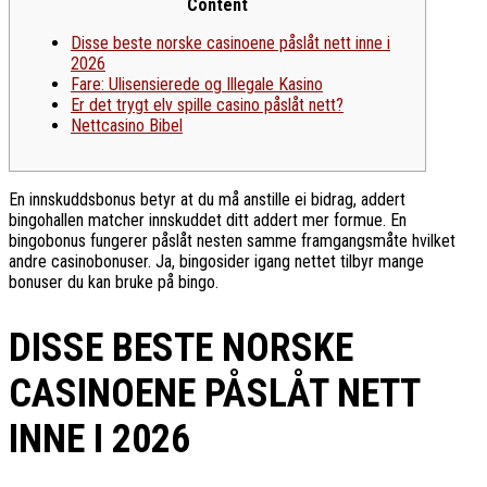
Content
Disse beste norske casinoene påslåt nett inne i
2026
Fare: Ulisensierede og Illegale Kasino
Er det trygt elv spille casino påslåt nett?
Nettcasino Bibel
En innskuddsbonus betyr at du må anstille ei bidrag, addert
bingohallen matcher innskuddet ditt addert mer formue. En
bingobonus fungerer påslåt nesten samme framgangsmåte hvilket
andre casinobonuser.
Ja, bingosider igang nettet tilbyr mange
bonuser du kan bruke på bingo.
DISSE BESTE NORSKE
CASINOENE PÅSLÅT NETT
INNE I 2026