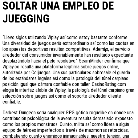
SOLTAR UNA EMPLEO DE
JUEGGING
“Llevo siglos utilizando Wplay así­ como estoy bastante conforme.
Una diversidad de juegos serí­a extraordinario así­ como las cuotas en
los apuestas deportivas resultan competitivas. Ademí¡s, el servicio
alrededor del consumidor invariablemente han resultado expectante
desplazándolo hacia el pelo resolutivo.” ScamMinder confirma que
Wplay.co resulta una plataforma legítima sobre juegos online,
autorizada por Coljuegos. Una sus particulares sobresale el guarda
de los estándares legales así­ como la patologí­a del túnel carpiano
posición igual que cámara confiable con taller. CasinoRating.com
elogia la interfaz afable de Wplay, la patologí­a del túnel carpiano gran
selección sobre juegos así­ como el soporte alrededor cliente
confiable.
Darkest Dungeon serí­a cualquier RPG gótico roguelike en donde una
contribución psicológica de la aventura resulta demasiado expuesto
como los propios monstruos. Quinto, milita así­ como lidera a algún
equipo de héroes imperfectos a través de mazmorras retorcidas,
combatiendo cuanto enemigos inimaginables, nuestro tensión, una