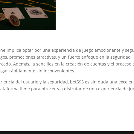
ine implica optar por una experiencia de juego emocionante y segu
os, promociones atractivas, y un fuerte enfoque en la seguridad
ado. Además, la sencillez en la creación de cuentas y el proceso 
jugar rápidamente sin inconvenientes.
eriencia del usuario y la seguridad, bet593 es sin duda una excelen
plataforma tiene para ofrecer y a disfrutar de una experiencia de j