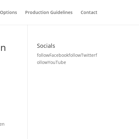
Options
Production Guidelines
Contact
un
Socials
followFacebook
followTwitter
f
ollowYouTube
 en