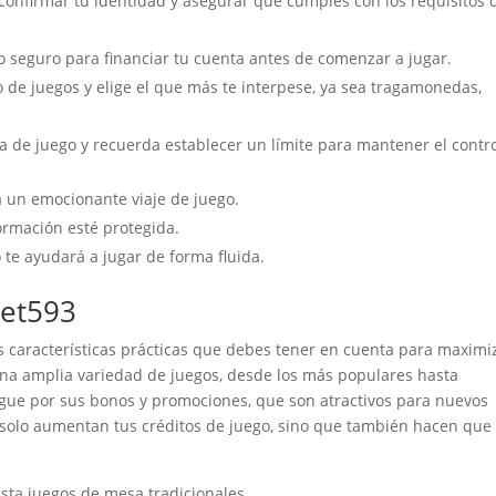
nfirmar tu identidad y asegurar que cumples con los requisitos d
 seguro para financiar tu cuenta antes de comenzar a jugar.
 de juegos y elige el que más te interpese, ya sea tragamonedas,
a de juego y recuerda establecer un límite para mantener el contro
a un emocionante viaje de juego.
formación esté protegida.
te ayudará a jugar de forma fluida.
bet593
as características prácticas que debes tener en cuenta para maximi
 una amplia variedad de juegos, desde los más populares hasta
ngue por sus bonos y promociones, que son atractivos para nuevos
no solo aumentan tus créditos de juego, sino que también hacen que 
ta juegos de mesa tradicionales.