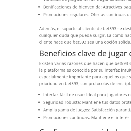
Bonificaciones de bienvenida: Atractivos pa
Promociones regulares: Ofertas continuas q
Además, el soporte al cliente de bet593 se des
cualquier duda que pueda surgir. La combinaci
cliente hace que bet593 sea una opción sólida
Beneficios clave de jugar
Existen varias razones que hacen que bet593 s
la plataforma es conocida por su interfaz intuit
especialmente importante para aquellos que s
prioridad en bet593, con protocolos de encrip
Interfaz fácil de usar: Ideal para jugadores
Seguridad robusta: Mantiene tus datos pro
Amplia gama de juegos: Satisfacción garanti
Promociones continuas: Mantiene el interés