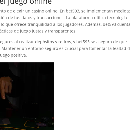
el juego online
nto de elegir un casino online. En bet593, se implementan medida
ión de tus datos y transacciones. La plataforma utiliza tecnología
 lo que ofrece tranquilidad a los jugadores. Además, bet593 cuent
ácticas de juego justas y transparentes.
guros al realizar depósitos y retiros, y bet593 se asegura de que
s. Mantener un entorno seguro es crucial para fomentar la lealtad 
uego positiva.