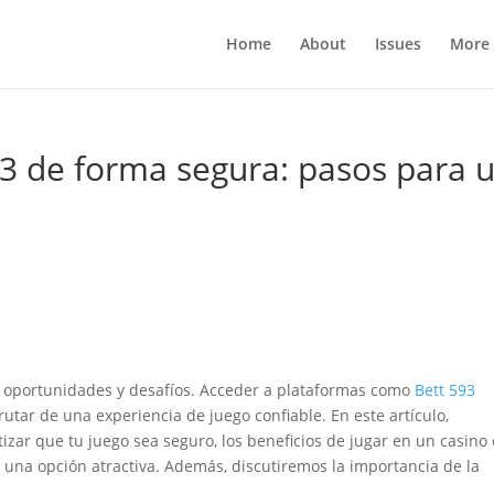
Home
About
Issues
More 
3 de forma segura: pasos para 
de oportunidades y desafíos. Acceder a plataformas como
Bett 593
utar de una experiencia de juego confiable. En este artículo,
zar que tu juego sea seguro, los beneficios de jugar en un casino
3 una opción atractiva. Además, discutiremos la importancia de la