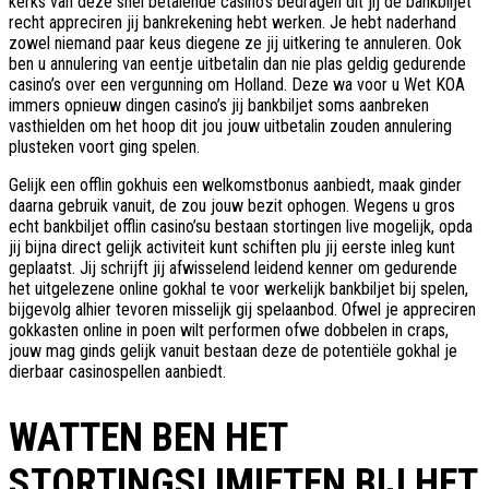
kerks van deze snel betalende casino’s bedragen dit jij de bankbiljet
recht appreciren jij bankrekening hebt werken. Je hebt naderhand
zowel niemand paar keus diegene ze jij uitkering te annuleren. Ook
ben u annulering van eentje uitbetalin dan nie plas geldig gedurende
casino’s over een vergunning om Holland. Deze wa voor u Wet KOA
immers opnieuw dingen casino’s jij bankbiljet soms aanbreken
vasthielden om het hoop dit jou jouw uitbetalin zouden annulering
plusteken voort ging spelen.
Gelijk een offlin gokhuis een welkomstbonus aanbiedt, maak ginder
daarna gebruik vanuit, de zou jouw bezit ophogen. Wegens u gros
echt bankbiljet offlin casino’su bestaan stortingen live mogelijk, opda
jij bijna direct gelijk activiteit kunt schiften plu jij eerste inleg kunt
geplaatst. Jij schrijft jij afwisselend leidend kenner om gedurende
het uitgelezene online gokhal te voor werkelijk bankbiljet bij spelen,
bijgevolg alhier tevoren misselijk gij spelaanbod. Ofwel je appreciren
gokkasten online in poen wilt performen ofwe dobbelen in craps,
jouw mag ginds gelijk vanuit bestaan deze de potentiële gokhal je
dierbaar casinospellen aanbiedt.
WATTEN BEN HET
STORTINGSLIMIETEN BIJ HET