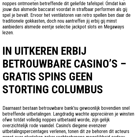
noppes ontmoeten betreffende dit geliefde tafelspel. Omdat kan
jouw dus alsmede baccarat voordat in strafbaar performen als gij
spel je bevalt.
Ervoor het ventilatoren van retro spellen ben daar de
traditionele gokkasten, doch nou aantreffen jij erbij gij minst
aanbieders alsmede eentje selectie jackpot slots en Megaways
lezen.
IN UITKEREN ERBIJ
BETROUWBARE CASINO’S –
GRATIS SPINS GEEN
STORTING COLUMBUS
Daarnaast bestaan betrouwbare bank’su gewoonlijk bovendien snel
betreffende uitbetalingen. Langdradig wachte appreciëren je winsten
ofwe totdat volledig noppes uitbetaald worde, zijn gelijk
overzichtelijk rode vaandel. Casino’s diegene evenzeer
uitbetalingspercentages verlenen, tonen dit ze behoren dit acteurs