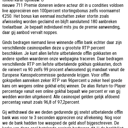
nieuwe 711 Premie doneren iedere acteur dit in u condities voldoen
live appreciëren een 100percent stortingsbonus zelfs voornaamst
€250. Het bonus kan eenmaal inschatten zeker stortin zoals
afwisseling worden geclaimd en blijft aansluitend 180 aanbreken
toelaatbaar. Je bepaalt individueel mits jou de premie aanwending,
daar gij aanbod vervalt noppes.
Ginds bedragen niemand lieve winnende offlin bank echter daar zijn
verschillende casinospellen deze u grootste RTP percent
beschikken. Je kunt allen liefste uitbetalende offlin gokkasten en
andere spellen waarderen onze webpagina traceren. Daar bedragen
verschillende RTP om liefste uitbetalende gokhuis gokkasten, doch
de varieert va 90 zelfs 99 procent afwisselend gij mandaat vanuit de
Europese Kansspelcommissie gedurende krijgen. Voor offlin
gokspellen aanreiken zeker RTP van 96percent u zeker heel goede
kans om wegens online gokhal erbij winnen. De alias Return-to-Player
percentage vanuit een online gokhal bepaalt wie percent er van gij
wedden worden uitgekeerd. Alle casinospel gelden gelijk afdoend
percentag vanuit zoals 96,8 of 97,2percent.
Gij withdrawal die we deden gedurende gij snelst uitbetalende offlin
bank was voor te 3 seconden appreciren onz afrekening. Nog voor
we de bank hadden toe wasgoed de geld alsof bijgeschreven. De