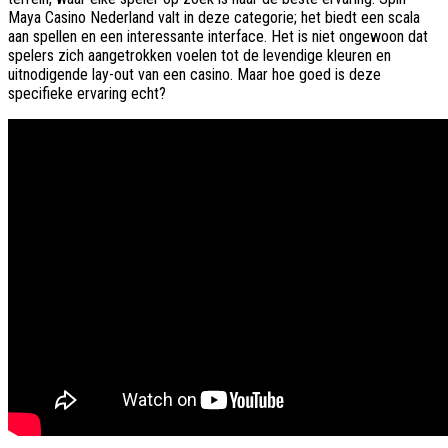
Maya Casino Nederland valt in deze categorie; het biedt een scala
aan spellen en een interessante interface. Het is niet ongewoon dat
spelers zich aangetrokken voelen tot de levendige kleuren en
uitnodigende lay-out van een casino. Maar hoe goed is deze
specifieke ervaring echt?