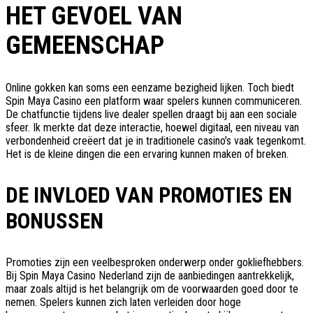
HET GEVOEL VAN
GEMEENSCHAP
Online gokken kan soms een eenzame bezigheid lijken. Toch biedt
Spin Maya Casino een platform waar spelers kunnen communiceren.
De chatfunctie tijdens live dealer spellen draagt bij aan een sociale
sfeer. Ik merkte dat deze interactie, hoewel digitaal, een niveau van
verbondenheid creëert dat je in traditionele casino’s vaak tegenkomt.
Het is de kleine dingen die een ervaring kunnen maken of breken.
DE INVLOED VAN PROMOTIES EN
BONUSSEN
Promoties zijn een veelbesproken onderwerp onder gokliefhebbers.
Bij Spin Maya Casino Nederland zijn de aanbiedingen aantrekkelijk,
maar zoals altijd is het belangrijk om de voorwaarden goed door te
nemen. Spelers kunnen zich laten verleiden door hoge