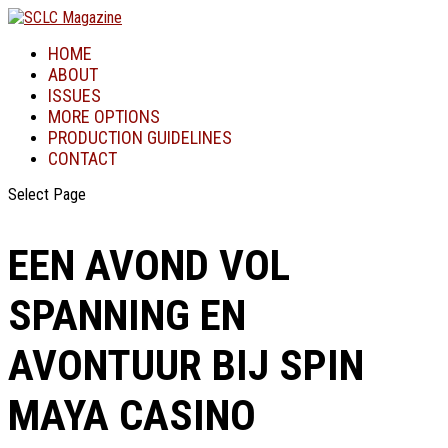
HOME
ABOUT
ISSUES
MORE OPTIONS
PRODUCTION GUIDELINES
CONTACT
Select Page
EEN AVOND VOL
SPANNING EN
AVONTUUR BIJ SPIN
MAYA CASINO