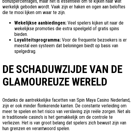
bonuspercentages, maar het is essentieel om te kijken naar wat
werkelijk geboden wordt. Vaak zijn er haken en ogen aan beloftes
die te mooi lijken om waar te zijn.
Wekelijkse aanbiedingen:
Veel spelers kijken uit naar de
wekelijkse promoties die extra speelgeld of gratis spins
bieden.
Loyaliteitsprogramma:
Voor de frequente bezoekers is er
meestal een systeem dat beloningen biedt op basis van
spelgedrag.
DE SCHADUWZIJDE VAN DE
GLAMOUREUZE WERELD
Ondanks de aantrekkelijke facetten van Spin Maya Casino Nederland,
zijn er ook minder flonkerende kanten. De constante verleiding om
meer te spelen en het risico van verslaving zijn reële zorgen. Net als
in traditionele casino’s is het gemakkelijk om de controle te
verliezen. Het is van groot belang dat spelers zich bewust zijn van
hun grenzen en verantwoord spelen.