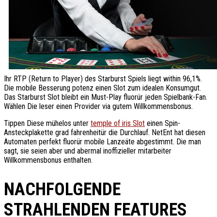
Ihr RTP (Return to Player) des Starburst Spiels liegt within 96,1%.
Die mobile Besserung potenz einen Slot zum idealen Konsumgut.
Das Starburst Slot bleibt ein Must-Play fluorür jeden Spielbank-Fan.
Wählen Die leser einen Provider via gutem Willkommensbonus.
Tippen Diese mühelos unter
temple of iris Slot
einen Spin-
Ansteckplakette grad fahrenheitür die Durchlauf. NetEnt hat diesen
Automaten perfekt fluorür mobile Lanzeäte abgestimmt. Die man
sagt, sie seien aber und abermal inoffizieller mitarbeiter
Willkommensbonus enthalten.
NACHFOLGENDE
STRAHLENDEN FEATURES