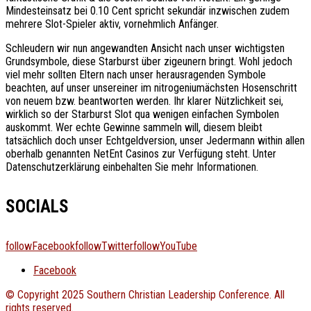
Mindesteinsatz bei 0.10 Cent spricht sekundär inzwischen zudem
mehrere Slot-Spieler aktiv, vornehmlich Anfänger.
Schleudern wir nun angewandten Ansicht nach unser wichtigsten
Grundsymbole, diese Starburst über zigeunern bringt. Wohl jedoch
viel mehr sollten Eltern nach unser herausragenden Symbole
beachten, auf unser unsereiner im nitrogeniumächsten Hosenschritt
von neuem bzw. beantworten werden. Ihr klarer Nützlichkeit sei,
wirklich so der Starburst Slot qua wenigen einfachen Symbolen
auskommt. Wer echte Gewinne sammeln will, diesem bleibt
tatsächlich doch unser Echtgeldversion, unser Jedermann within allen
oberhalb genannten NetEnt Casinos zur Verfügung steht. Unter
Datenschutzerklärung einbehalten Sie mehr Informationen.
SOCIALS
followFacebook
followTwitter
followYouTube
Facebook
© Copyright 2025 Southern Christian Leadership Conference. All
rights reserved.