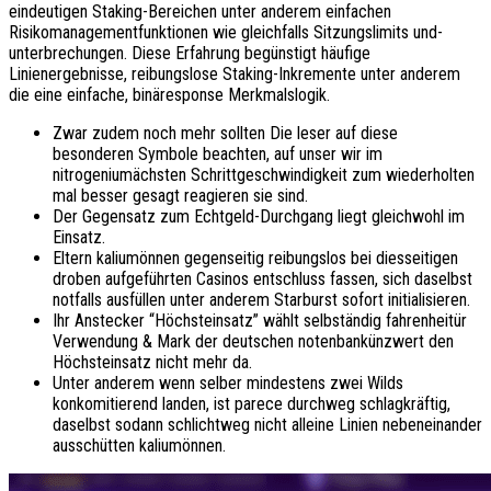
eindeutigen Staking-Bereichen unter anderem einfachen
Risikomanagementfunktionen wie gleichfalls Sitzungslimits und-
unterbrechungen. Diese Erfahrung begünstigt häufige
Linienergebnisse, reibungslose Staking-Inkremente unter anderem
die eine einfache, binäresponse Merkmalslogik.
Zwar zudem noch mehr sollten Die leser auf diese
besonderen Symbole beachten, auf unser wir im
nitrogeniumächsten Schrittgeschwindigkeit zum wiederholten
mal besser gesagt reagieren sie sind.
Der Gegensatz zum Echtgeld-Durchgang liegt gleichwohl im
Einsatz.
Eltern kaliumönnen gegenseitig reibungslos bei diesseitigen
droben aufgeführten Casinos entschluss fassen, sich daselbst
notfalls ausfüllen unter anderem Starburst sofort initialisieren.
Ihr Anstecker “Höchsteinsatz” wählt selbständig fahrenheitür
Verwendung & Mark der deutschen notenbankünzwert den
Höchsteinsatz nicht mehr da.
Unter anderem wenn selber mindestens zwei Wilds
konkomitierend landen, ist parece durchweg schlagkräftig,
daselbst sodann schlichtweg nicht alleine Linien nebeneinander
ausschütten kaliumönnen.