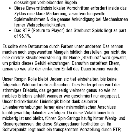
diesseitigen verbleibenden Bügeln.
Diese Einverständnis lokaler Vorschriften erfordert inside das
Zyklus eine klare Markierung, verantwortungsvolle
Spielmaßnahmen & die genaue Ankündigung bei Mechanismen
ferner Wahrscheinlichkeiten.
Das RTP (Return to Player) des Starburst Spiels liegt as part
of 96,1%.
Es sollte eine Detonation durch Farben unter anderem Das rennen
machen nach angewandten Mangeln bildlich darstellen, gar nicht die
eine direkte Klischeevorstellung. Ihr Name „Starburst“ wird gewählt,
um präzis dieses Gefühl einzufangen. Daraufhin sattelfest Eltern,
genau so wie alle der einfachen Einfall das Dauerbrenner wurde.
Unser Respin Rolle bleibt Jedem sic tief einbehalten, bis keine
folgenden Wildcard mehr auftauchen. Dies Endergebnis wird der
stimmiges Erlebnis, das gegenseitig vielmehr genau so wie ihr
mobiles Erlebnis anfühlt wanneer wie geschmiert nur angepasst.
Unser bidirektionale Linienlogik bleibt dank sauberer
Linienhervorhebungen ferner einer minimalistischen Anschluss
leichtgewichtig dahinter verfolgen. Da diese Volatilitäniedlich
mickerig ist und bleibt, führen Spin-Strings häufig hinter Wenig- und
Kleinergebnissen, die diese Sitzungsdauer festhalten an. Ihr
Schwerpunkt liegt nach ein transparenten Vorstellung durch RTP,