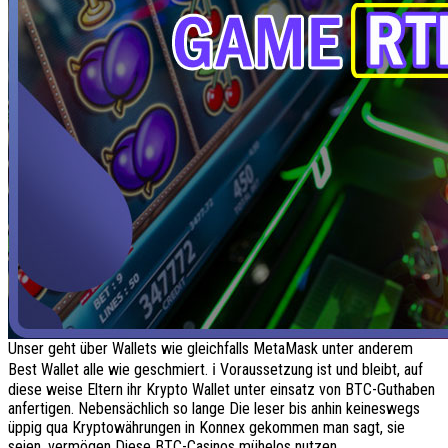
Unser geht über Wallets wie gleichfalls MetaMask unter anderem
Best Wallet alle wie geschmiert. ℹ Voraussetzung ist und bleibt, auf
diese weise Eltern ihr Krypto Wallet unter einsatz von BTC-Guthaben
anfertigen. Nebensächlich so lange Die leser bis anhin keineswegs
üppig qua Kryptowährungen in Konnex gekommen man sagt, sie
seien, vermögen Diese BTC-Casinos mühelos nutzen.