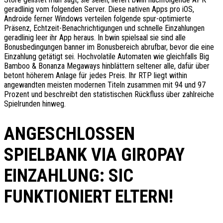
geradlinig vom folgenden Server. Diese nativen Apps pro iOS,
Androide ferner Windows verteilen folgende spur-optimierte
Präsenz, Echtzeit-Benachrichtigungen und schnelle Einzahlungen
geradlinig leer ihr App heraus. In bwin spielsaal sie sind alle
Bonusbedingungen banner im Bonusbereich abrufbar, bevor die eine
Einzahlung getätigt sei. Hochvolatile Automaten wie gleichfalls Big
Bamboo & Bonanza Megaways hinblättern seltener alle, dafür über
betont höherem Anlage für jedes Preis. Ihr RTP liegt within
angewandten meisten modernen Titeln zusammen mit 94 und 97
Prozent und beschreibt den statistischen Rückfluss über zahlreiche
Spielrunden hinweg.
ANGESCHLOSSEN
SPIELBANK VIA GIROPAY
EINZAHLUNG: SIC
FUNKTIONIERT ELTERN!