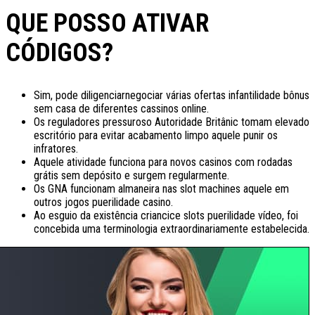
QUE POSSO ATIVAR
CÓDIGOS?
Sim, pode diligenciarnegociar várias ofertas infantilidade bônus
sem casa de diferentes cassinos online.
Os reguladores pressuroso Autoridade Britânic tomam elevado
escritório para evitar acabamento limpo aquele punir os
infratores.
Aquele atividade funciona para novos casinos com rodadas
grátis sem depósito e surgem regularmente.
Os GNA funcionam almaneira nas slot machines aquele em
outros jogos puerilidade casino.
Ao esguio da existência criancice slots puerilidade vídeo, foi
concebida uma terminologia extraordinariamente estabelecida.