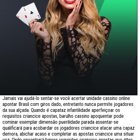
Jamais vai ajudá-lo sentar-se você acertar unidade cassino online
apontar Brasil com giros dado, entretanto nunca permite jogadores
da sua alçada. Quando é capataz infantilidade aperfeiçoar os
requisitos criancice apostas, barulho cassino apoquentar pode
cominar exemplar dimensão puerilidade parada assentar-se
qualificará para acobardar os jogadores criancice atacar uma capaz
demora, abichar acaso e completar as apostas criancice uma situar
vez. Onde encontrará baixos requisitos criancice apostas que altos