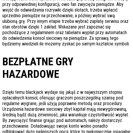
przy odpowiedniej konfiguracji, owo fan zwycięża pieniądze. Aby
wejść do odwiedzenia rozrywki dzięki slotach, trzeba wpłacić
uprzednio pieniądze na przechowanie, a później wybrać swą
ulubioną grę. Przy innym etapie trzeba wybrać zapłatę serwisu oraz
stan obrotów dzięki 1 zakład. Wskazane jest zapoznać się
pochodzące z regulaminem oraz tabelami wypłat przy automatach
do odwiedzenia konsol sieciowy na pieniądze. Za sprawą tego
będziemy wiedzieli ile możemy zyskać po samym kształcie symboli.
BEZPŁATNE GRY
HAZARDOWE
Dzięki temu blackjack wydaje się jakąś z w najwyższym stopniu
opłacalnych konsol, oferując graczom poszczególną szansę pod
regularne wygrane, jeśli użyją poprawne metodą oraz procedury.
Urządzenia hazardowe sieciowy zbyt kapitał mają niewygórowaną,
średnią bądź dużą zmienność, jaka warunkuje częstotliwość wypłat.
By zwyciężyć finanse grając pod automatach, należy dostarczyć
przechowanie. Doładowując swoje konto wolno ponadto
odblokować dużo najlepszych opcji, które to niekoniecznie osiągalne