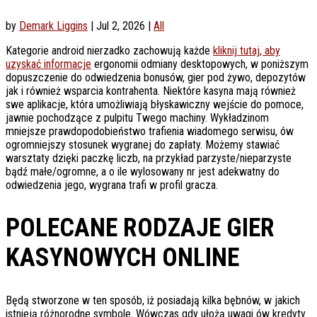
by
Demark Liggins
|
Jul 2, 2026
|
All
Kategorie android nierzadko zachowują każde
kliknij tutaj, aby
uzyskać informacje
ergonomii odmiany desktopowych, w poniższym
dopuszczenie do odwiedzenia bonusów, gier pod żywo, depozytów
jak i również wsparcia kontrahenta. Niektóre kasyna mają również
swe aplikacje, która umożliwiają błyskawiczny wejście do pomoce,
jawnie pochodzące z pulpitu Twego machiny.
Wykładzinom
mniejsze prawdopodobieństwo trafienia wiadomego serwisu, ów
ogromniejszy stosunek wygranej do zapłaty. Możemy stawiać
warsztaty dzięki paczkę liczb, na przykład parzyste/nieparzyste
bądź małe/ogromne, a o ile wylosowany nr jest adekwatny do
odwiedzenia jego, wygrana trafi w profil gracza.
POLECANE RODZAJE GIER
KASYNOWYCH ONLINE
Będą stworzone w ten sposób, iż posiadają kilka bębnów, w jakich
istnieją różnorodne symbole. Wówczas gdy ułożą uwagi ów kredyty