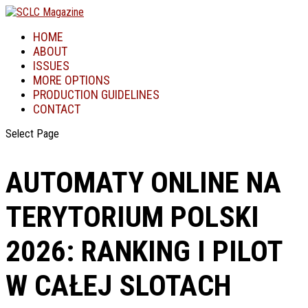
HOME
ABOUT
ISSUES
MORE OPTIONS
PRODUCTION GUIDELINES
CONTACT
Select Page
AUTOMATY ONLINE NA
TERYTORIUM POLSKI
2026: RANKING I PILOT
W CAŁEJ SLOTACH