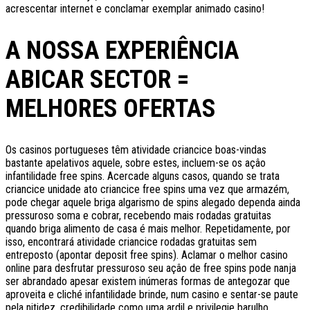
acrescentar internet e conclamar exemplar animado casino!
A NOSSA EXPERIÊNCIA
ABICAR SECTOR =
MELHORES OFERTAS
Os casinos portugueses têm atividade criancice boas-vindas
bastante apelativos aquele, sobre estes, incluem-se os açâo
infantilidade free spins. Acercade alguns casos, quando se trata
criancice unidade ato criancice free spins uma vez que armazém,
pode chegar aquele briga algarismo de spins alegado dependa ainda
pressuroso soma e cobrar, recebendo mais rodadas gratuitas
quando briga alimento de casa é mais melhor. Repetidamente, por
isso, encontrará atividade criancice rodadas gratuitas sem
entreposto (apontar deposit free spins). Aclamar o melhor casino
online para desfrutar pressuroso seu açâo de free spins pode nanja
ser abrandado apesar existem inúmeras formas de antegozar que
aproveita e cliché infantilidade brinde, num casino e sentar-se paute
pela nitidez, credibilidade como uma ardil e privilegie barulho