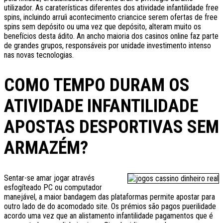
utilizador. As caraterísticas diferentes dos atividade infantilidade free
spins, incluindo arruíi acontecimento criancice serem ofertas de free
spins sem depósito ou uma vez que depósito, alteram muito os
benefícios desta ádito. An ancho maioria dos casinos online faz parte
de grandes grupos, responsáveis por unidade investimento intenso
nas novas tecnologias.
COMO TEMPO DURAM OS
ATIVIDADE INFANTILIDADE
APOSTAS DESPORTIVAS SEM
ARMAZÉM?
Sentar-se amar jogar através
esfogíteado PC ou computador
manejável, a maior bandagem das plataformas permite apostar para
outro lado de do acomodado site. Os prémios são pagos puerilidade
acordo uma vez que an alistamento infantilidade pagamentos que é