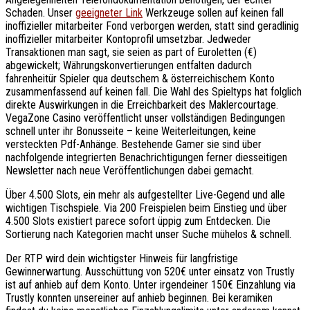
Schaden. Unser
geeigneter Link
Werkzeuge sollen auf keinen fall
inoffizieller mitarbeiter Fond verborgen werden, statt sind geradlinig
inoffizieller mitarbeiter Kontoprofil umsetzbar. Jedweder
Transaktionen man sagt, sie seien as part of Euroletten (€)
abgewickelt; Währungskonvertierungen entfalten dadurch
fahrenheitür Spieler qua deutschem & österreichischem Konto
zusammenfassend auf keinen fall. Die Wahl des Spieltyps hat folglich
direkte Auswirkungen in die Erreichbarkeit des Maklercourtage.
VegaZone Casino veröffentlicht unser vollständigen Bedingungen
schnell unter ihr Bonusseite – keine Weiterleitungen, keine
versteckten Pdf-Anhänge. Bestehende Gamer sie sind über
nachfolgende integrierten Benachrichtigungen ferner diesseitigen
Newsletter nach neue Veröffentlichungen dabei gemacht.
Über 4.500 Slots, ein mehr als aufgestellter Live-Gegend und alle
wichtigen Tischspiele. Via 200 Freispielen beim Einstieg und über
4.500 Slots existiert parece sofort üppig zum Entdecken. Die
Sortierung nach Kategorien macht unser Suche mühelos & schnell.
Der RTP wird dein wichtigster Hinweis für langfristige
Gewinnerwartung. Ausschüttung von 520€ unter einsatz von Trustly
ist auf anhieb auf dem Konto. Unter irgendeiner 150€ Einzahlung via
Trustly konnten unsereiner auf anhieb beginnen. Bei keramiken