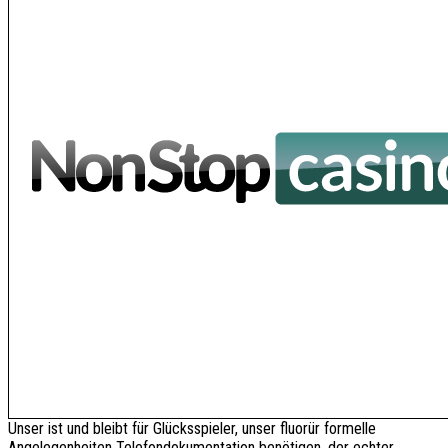
Unser ist und bleibt für Glücksspieler, unser fluorür formelle
Angelegenheiten Telefondokumentation benötigen, der echter