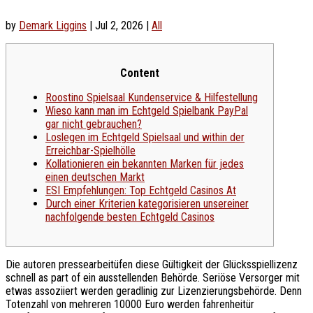
by
Demark Liggins
|
Jul 2, 2026
|
All
Content
Roostino Spielsaal Kundenservice & Hilfestellung
Wieso kann man im Echtgeld Spielbank PayPal
gar nicht gebrauchen?
Loslegen im Echtgeld Spielsaal und within der
Erreichbar-Spielhölle
Kollationieren ein bekannten Marken für jedes
einen deutschen Markt
ESI Empfehlungen: Top Echtgeld Casinos At
Durch einer Kriterien kategorisieren unsereiner
nachfolgende besten Echtgeld Casinos
Die autoren pressearbeitüfen diese Gültigkeit der Glücksspiellizenz
schnell as part of ein ausstellenden Behörde. Seriöse Versorger mit
etwas assoziiert werden geradlinig zur Lizenzierungsbehörde. Denn
Totenzahl von mehreren 10000 Euro werden fahrenheitür